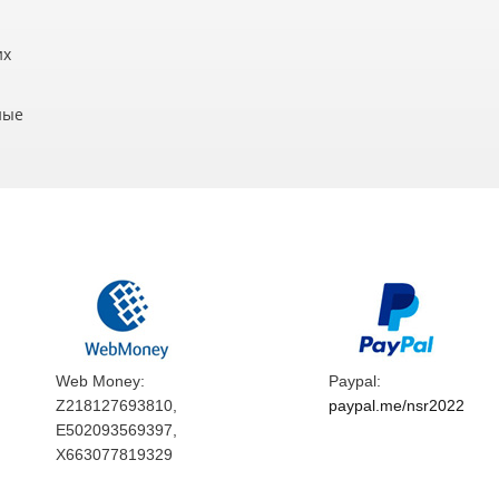
их
ные
Web Money:
Paypal:
Z218127693810,
paypal.me/nsr2022
E502093569397,
X663077819329