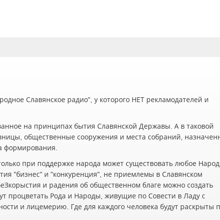
одное Славянское радио", у которого НЕТ рекламодателей и
ванное на принципах бытия Славянской Державы. А в таковой
вницы, общественные сооружения и места собраний, назначен
а формирования.
олько при поддержке народа может существовать любое Наро
ия "бизнес" и "конкуренция", не приемлемы в Славянском
беЗкорыстия и радения об общественном благе можно создать
ут процветать Рода и Народы, живущие по Совести в Ладу с
жности и лицемерию. Где для каждого человека будут раскрыты 