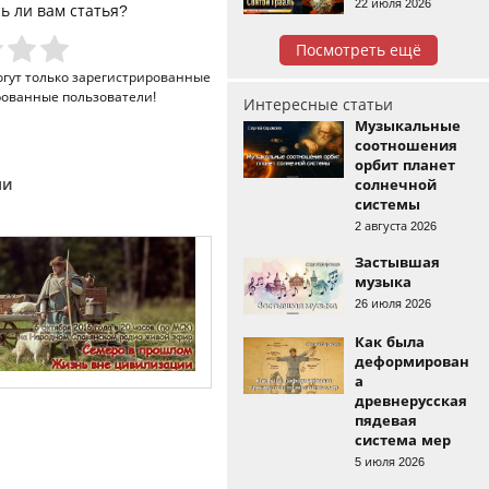
22 июля 2026
ь ли вам статья?
Посмотреть ещё
огут только
зарегистрированные
рованные пользователи!
Интересные статьи
Музыкальные
соотношения
орбит планет
ми
солнечной
системы
2 августа 2026
Застывшая
музыка
26 июля 2026
Как была
деформирован
а
древнерусская
пядевая
система мер
5 июля 2026