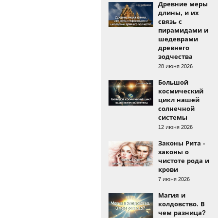
Древние меры
длины, и их
связь с
пирамидами и
шедеврами
древнего
зодчества
28 июня 2026
Большой
космический
цикл нашей
солнечной
системы
12 июня 2026
Законы Рита -
законы о
чистоте рода и
крови
7 июня 2026
Магия и
колдовство. В
чем разница?