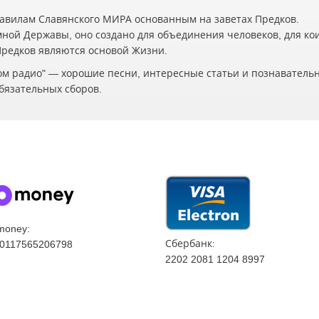
авилам Славянского МИРА основанным на заветах Предков.
мной Державы, оно создано для объединения человеков, для ко
 Предков являются основой Жизни.
ском радио" — хорошие песни, интересные статьи и познаватель
бязательных сборов.
money:
Сбербанк:
0117565206798
2202 2081 1204 8997