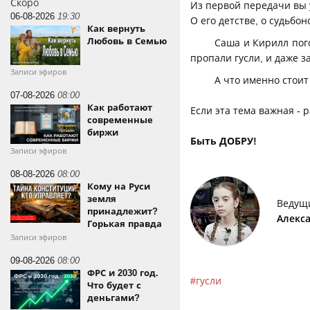
Скоро
Из первой передачи вы 
06-08-2026
19:30
О его детстве, о судьбо
Как вернуть
Любовь в Семью
Саша и Кирилл пого
пропали гусли, и даже з
Записи эфиров
А что именно стоит
07-08-2026
08:00
Как работают
Если эта тема важная - 
современные
биржи
Быть ДОБРУ!
Записи эфиров
08-08-2026
08:00
Кому на Руси
земля
Ведущ
принадлежит?
Алекс
Горькая правда
Записи эфиров
09-08-2026
08:00
ФРС и 2030 год.
гусли
Что будет с
деньгами?