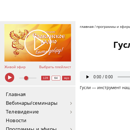
главная
/
программы и эфир
Гус
Живой эфир
Выбрать плейлист
128
64
муз
Гусли — инструмент на
Главная
Вебинары/семинары
Телевидение
Новости
Программы и эфиры