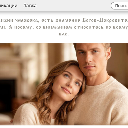
ликации
Лавка
жизни человека, есть знамение Богов-Покровит
и. А посему, со вниманием относитесь ко всему
вас.