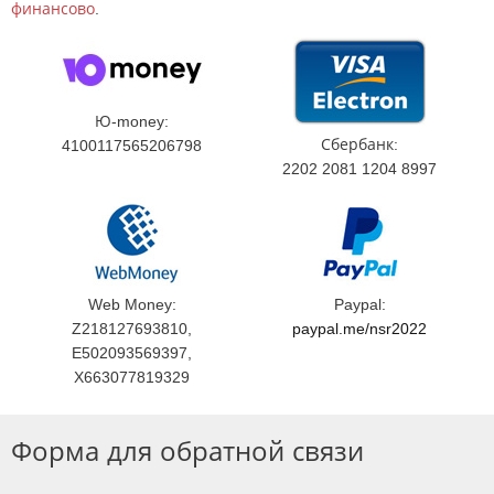
финансово
.
Ю-money:
Сбербанк:
4100117565206798
2202 2081 1204 8997
Web Money:
Paypal:
Z218127693810,
paypal.me/nsr2022
E502093569397,
X663077819329
Форма для обратной связи