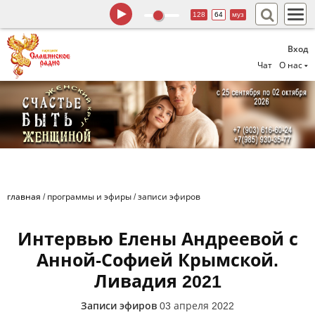
128
64
муз
Вход
Чат
О нас
главная
/
программы и эфиры
/
записи эфиров
Интервью Елены Андреевой с
Анной-Софией Крымской.
Ливадия 2021
Записи эфиров
03 апреля 2022