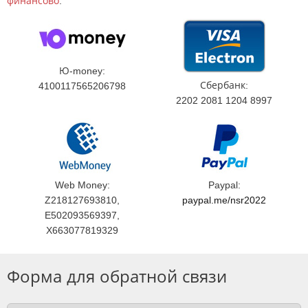
финансово
.
Ю-money:
Сбербанк:
4100117565206798
2202 2081 1204 8997
Web Money:
Paypal:
Z218127693810,
paypal.me/nsr2022
E502093569397,
X663077819329
Форма для обратной связи