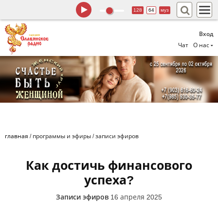
128
64
муз
Вход
Чат
О нас
главная
/
программы и эфиры
/
записи эфиров
Как достичь финансового
успеха?
Записи эфиров
16 апреля 2025