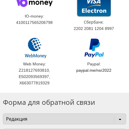
Ю-money:
Сбербанк:
4100117565206798
2202 2081 1204 8997
Web Money:
Paypal:
Z218127693810,
paypal.me/nsr2022
E502093569397,
X663077819329
Форма для обратной связи