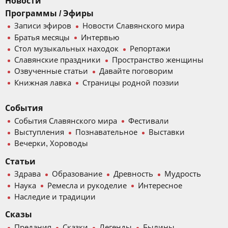
Новости
Программы / Эфиры
Записи эфиров
Новости Славянского мира
Братья месяцы
Интервью
Стол музыкальных находок
Репортажи
Славянские праздники
Пространство женщины
Озвученные статьи
Давайте поговорим
Книжная лавка
Страницы родной поэзии
События
События Славянского мира
Фестивали
Выступления
Познавательное
Выставки
Вечерки, Хороводы
Статьи
Здрава
Образование
Древность
Мудрость
Наука
Ремесла и рукоделие
Интересное
Наследие и традиции
Сказы
Предания
Сказки
Легенды
Былины