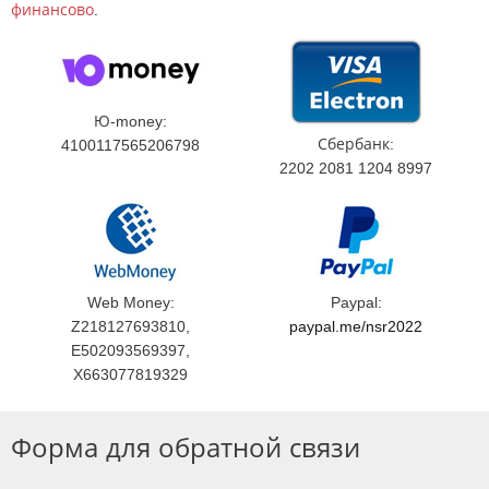
финансово
.
Ю-money:
Сбербанк:
4100117565206798
2202 2081 1204 8997
Web Money:
Paypal:
Z218127693810,
paypal.me/nsr2022
E502093569397,
X663077819329
Форма для обратной связи