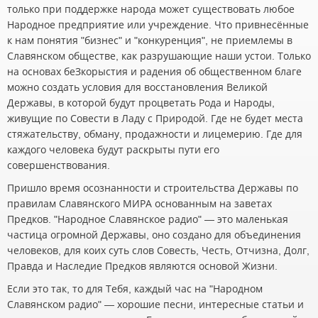
только при поддержке народа может существовать любое
Народное предприятие или учреждение. Что привнесённые
к нам понятия "бизнес" и "конкуренция", не приемлемы в
Славянском обществе, как разрушающие наши устои. Только
на основах беЗкорыстия и радения об общественном благе
можно создать условия для восстановления Великой
Державы, в которой будут процветать Рода и Народы,
живущие по Совести в Ладу с Природой. Где не будет места
стяжательству, обману, продажности и лицемерию. Где для
каждого человека будут раскрыты пути его
совершенствования.
Пришло время осознанности и строительства Державы по
правилам Славянского МИРА основанным на заветах
Предков. "Народное Славянское радио" — это маленькая
частица огромной Державы, оно создано для объединения
человеков, для коих суть слов Совесть, Честь, Отчизна, Долг,
Правда и Наследие Предков являются основой Жизни.
Если это так, то для Тебя, каждый час на "Народном
Славянском радио" — хорошие песни, интересные статьи и