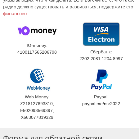
указывающих, что и как делать. Если Вы считаете, что такое
радио должно существовать и развиваться, поддержите его
финансово
.
Ю-money:
Сбербанк:
4100117565206798
2202 2081 1204 8997
Web Money:
Paypal:
Z218127693810,
paypal.me/nsr2022
E502093569397,
X663077819329
Форма для обратной связи