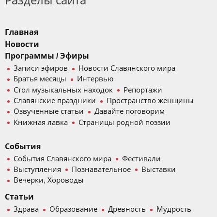
Разделы сайта
Главная
Новости
Программы / Эфиры
Записи эфиров
Новости Славянского мира
Братья месяцы
Интервью
Стол музыкальных находок
Репортажи
Славянские праздники
Пространство женщины
Озвученные статьи
Давайте поговорим
Книжная лавка
Страницы родной поэзии
События
События Славянского мира
Фестивали
Выступления
Познавательное
Выставки
Вечерки, Хороводы
Статьи
Здрава
Образование
Древность
Мудрость