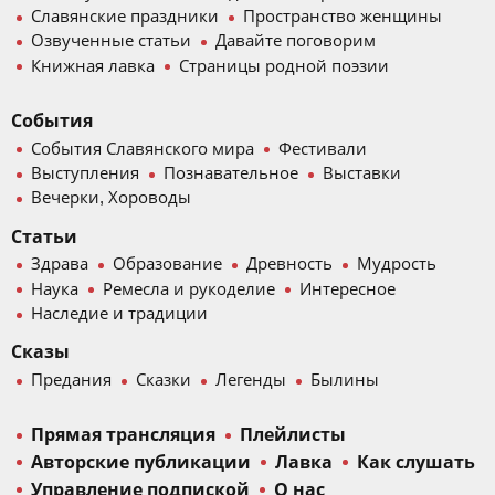
Славянские праздники
Пространство женщины
Озвученные статьи
Давайте поговорим
Книжная лавка
Страницы родной поэзии
События
События Славянского мира
Фестивали
Выступления
Познавательное
Выставки
Вечерки, Хороводы
Статьи
Здрава
Образование
Древность
Мудрость
Наука
Ремесла и рукоделие
Интересное
Наследие и традиции
Сказы
Предания
Сказки
Легенды
Былины
Прямая трансляция
Плейлисты
Авторские публикации
Лавка
Как слушать
Управление подпиской
О нас