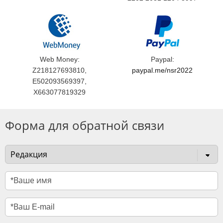
Web Money:
Paypal:
Z218127693810,
paypal.me/nsr2022
E502093569397,
X663077819329
Форма для обратной связи