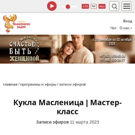
128
64
муз
Вход
Чат
О нас
главная
/
программы и эфиры
/
записи эфиров
Кукла Масленица | Мастер-
класс
Записи эфиров
11 марта 2023