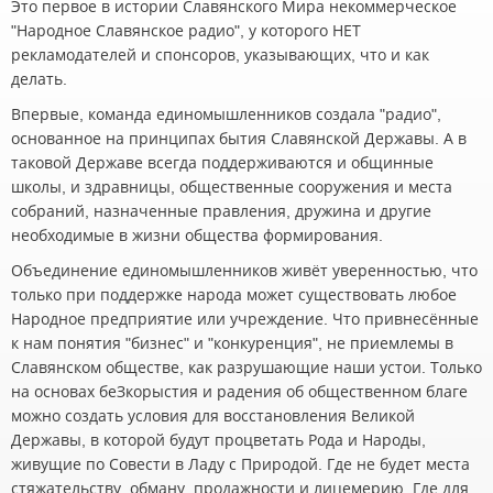
Это первое в истории Славянского Мира некоммерческое
"Народное Славянское радио", у которого НЕТ
рекламодателей и спонсоров, указывающих, что и как
делать.
Впервые, команда единомышленников создала "радио",
основанное на принципах бытия Славянской Державы. А в
таковой Державе всегда поддерживаются и общинные
школы, и здравницы, общественные сооружения и места
собраний, назначенные правления, дружина и другие
необходимые в жизни общества формирования.
Объединение единомышленников живёт уверенностью, что
только при поддержке народа может существовать любое
Народное предприятие или учреждение. Что привнесённые
к нам понятия "бизнес" и "конкуренция", не приемлемы в
Славянском обществе, как разрушающие наши устои. Только
на основах беЗкорыстия и радения об общественном благе
можно создать условия для восстановления Великой
Державы, в которой будут процветать Рода и Народы,
живущие по Совести в Ладу с Природой. Где не будет места
стяжательству, обману, продажности и лицемерию. Где для