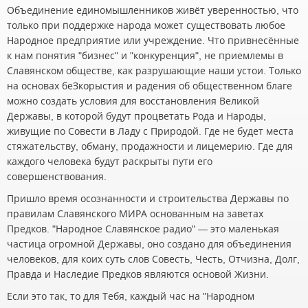
Объединение единомышленников живёт уверенностью, что
только при поддержке народа может существовать любое
Народное предприятие или учреждение. Что привнесённые
к нам понятия "бизнес" и "конкуренция", не приемлемы в
Славянском обществе, как разрушающие наши устои. Только
на основах беЗкорыстия и радения об общественном благе
можно создать условия для восстановления Великой
Державы, в которой будут процветать Рода и Народы,
живущие по Совести в Ладу с Природой. Где не будет места
стяжательству, обману, продажности и лицемерию. Где для
каждого человека будут раскрыты пути его
совершенствования.
Пришло время осознанности и строительства Державы по
правилам Славянского МИРА основанным на заветах
Предков. "Народное Славянское радио" — это маленькая
частица огромной Державы, оно создано для объединения
человеков, для коих суть слов Совесть, Честь, Отчизна, Долг,
Правда и Наследие Предков являются основой Жизни.
Если это так, то для Тебя, каждый час на "Народном