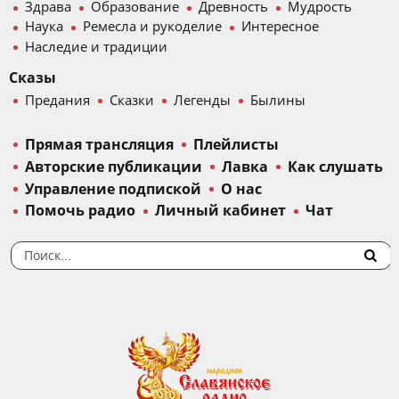
Здрава
Образование
Древность
Мудрость
Наука
Ремесла и рукоделие
Интересное
Наследие и традиции
Сказы
Предания
Сказки
Легенды
Былины
Прямая трансляция
Плейлисты
Авторские публикации
Лавка
Как слушать
Управление подпиской
О нас
Помочь радио
Личный кабинет
Чат