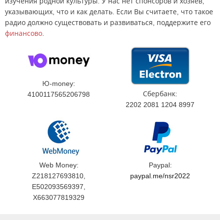
изучения родной культуры. У нас нет спонсоров и хозяев,
указывающих, что и как делать. Если Вы считаете, что такое
радио должно существовать и развиваться, поддержите его
финансово
.
Ю-money:
Сбербанк:
4100117565206798
2202 2081 1204 8997
Web Money:
Paypal:
Z218127693810,
paypal.me/nsr2022
E502093569397,
X663077819329