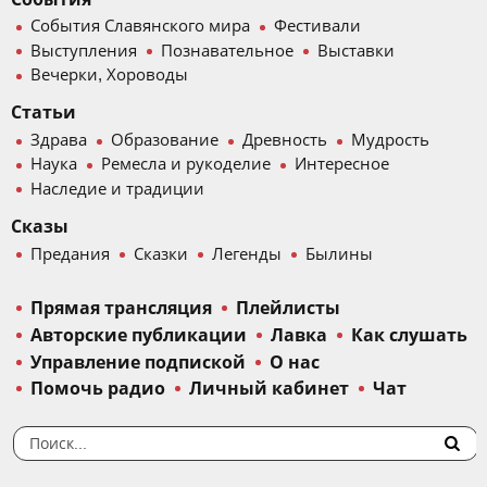
События Славянского мира
Фестивали
Выступления
Познавательное
Выставки
Вечерки, Хороводы
Статьи
Здрава
Образование
Древность
Мудрость
Наука
Ремесла и рукоделие
Интересное
Наследие и традиции
Сказы
Предания
Сказки
Легенды
Былины
Прямая трансляция
Плейлисты
Авторские публикации
Лавка
Как слушать
Управление подпиской
О нас
Помочь радио
Личный кабинет
Чат