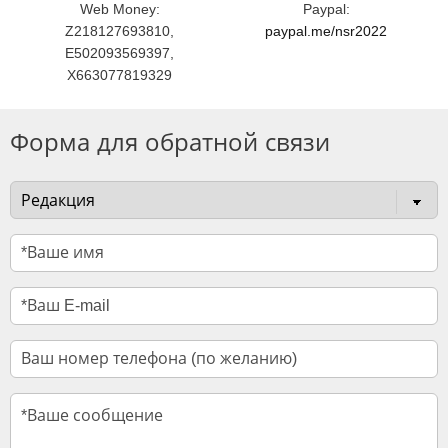
Web Money:
Paypal:
Z218127693810,
paypal.me/nsr2022
E502093569397,
X663077819329
Форма для обратной связи