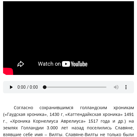
Общие корни голландского и славянского языков. Ольга
Семёнова-Роттердам
Согласно сохранившимся голландским хроникам
(«Гаудская хроника», 1430 г, «Каттендайкская хроника» 1491
г., «Хроника Корнелиуса Аврелиуса» 1517 года и др.) на
землях Голландии 3.000 лет назад поселились Славяне,
взявшие себе имя – Вилты. Славяне-Вилты не только были