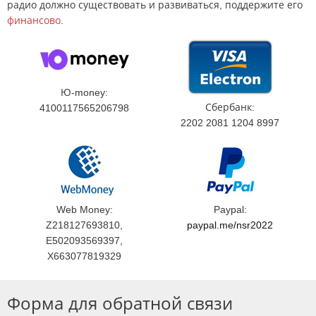
радио должно существовать и развиваться, поддержите его
финансово
.
Ю-money:
Сбербанк:
4100117565206798
2202 2081 1204 8997
Web Money:
Paypal:
Z218127693810,
paypal.me/nsr2022
E502093569397,
X663077819329
Форма для обратной связи