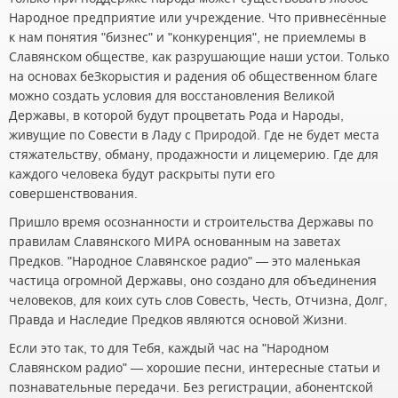
Народное предприятие или учреждение. Что привнесённые
к нам понятия "бизнес" и "конкуренция", не приемлемы в
Славянском обществе, как разрушающие наши устои. Только
на основах беЗкорыстия и радения об общественном благе
можно создать условия для восстановления Великой
Державы, в которой будут процветать Рода и Народы,
живущие по Совести в Ладу с Природой. Где не будет места
стяжательству, обману, продажности и лицемерию. Где для
каждого человека будут раскрыты пути его
совершенствования.
Пришло время осознанности и строительства Державы по
правилам Славянского МИРА основанным на заветах
Предков. "Народное Славянское радио" — это маленькая
частица огромной Державы, оно создано для объединения
человеков, для коих суть слов Совесть, Честь, Отчизна, Долг,
Правда и Наследие Предков являются основой Жизни.
Если это так, то для Тебя, каждый час на "Народном
Славянском радио" — хорошие песни, интересные статьи и
познавательные передачи. Без регистрации, абонентской