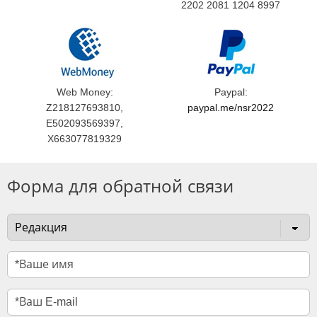
2202 2081 1204 8997
Web Money:
Paypal:
Z218127693810,
paypal.me/nsr2022
E502093569397,
X663077819329
Форма для обратной связи