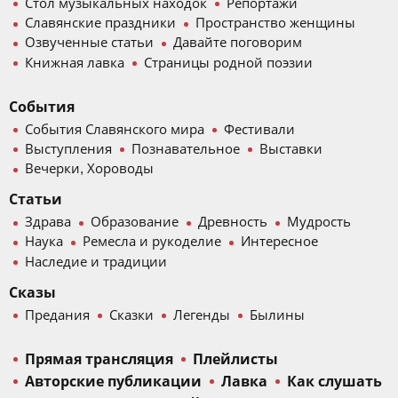
Стол музыкальных находок
Репортажи
Славянские праздники
Пространство женщины
Озвученные статьи
Давайте поговорим
Книжная лавка
Страницы родной поэзии
События
События Славянского мира
Фестивали
Выступления
Познавательное
Выставки
Вечерки, Хороводы
Статьи
Здрава
Образование
Древность
Мудрость
Наука
Ремесла и рукоделие
Интересное
Наследие и традиции
Сказы
Предания
Сказки
Легенды
Былины
Прямая трансляция
Плейлисты
Авторские публикации
Лавка
Как слушать