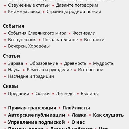
Озвученные статьи
Давайте поговорим
Книжная лавка
Страницы родной поэзии
События
События Славянского мира
Фестивали
Выступления
Познавательное
Выставки
Вечерки, Хороводы
Статьи
Здрава
Образование
Древность
Мудрость
Наука
Ремесла и рукоделие
Интересное
Наследие и традиции
Сказы
Предания
Сказки
Легенды
Былины
Прямая трансляция
Плейлисты
Авторские публикации
Лавка
Как слушать
Управление подпиской
О нас