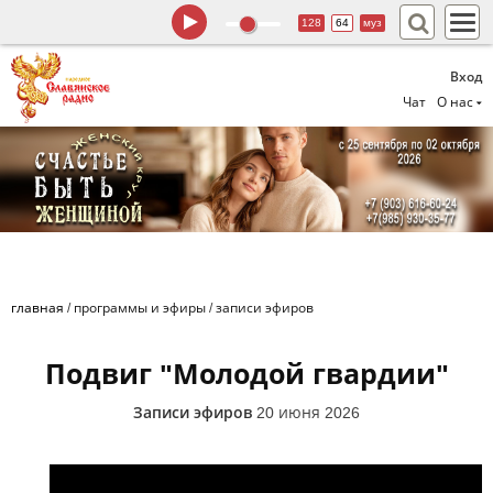
128
64
муз
Вход
Чат
О нас
главная
/
программы и эфиры
/
записи эфиров
Подвиг "Молодой гвардии"
Записи эфиров
20 июня 2026