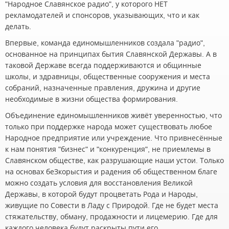
"Народное Славянское радио", у которого НЕТ
рекламодателей и спонсоров, указывающих, что и как
делать.
Впервые, команда единомышленников создала "радио",
основанное на принципах бытия Славянской Державы. А в
таковой Державе всегда поддерживаются и общинные
школы, и здравницы, общественные сооружения и места
собраний, назначенные правления, дружина и другие
необходимые в жизни общества формирования.
Объединение единомышленников живёт уверенностью, что
только при поддержке народа может существовать любое
Народное предприятие или учреждение. Что привнесённые
к нам понятия "бизнес" и "конкуренция", не приемлемы в
Славянском обществе, как разрушающие наши устои. Только
на основах беЗкорыстия и радения об общественном благе
можно создать условия для восстановления Великой
Державы, в которой будут процветать Рода и Народы,
живущие по Совести в Ладу с Природой. Где не будет места
стяжательству, обману, продажности и лицемерию. Где для
каждого человека будут раскрыты пути его