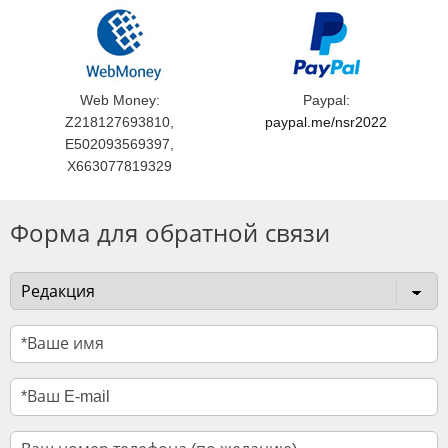
Web Money:
Paypal:
Z218127693810,
paypal.me/nsr2022
E502093569397,
X663077819329
Форма для обратной связи