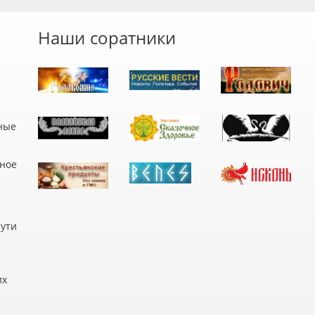
Наши соратники
ные
дное
пути
их