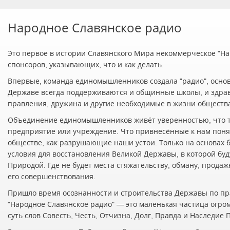
Народное Славянское радио
Это первое в истории Славянского Мира некоммерческое "Нар
спонсоров, указывающих, что и как делать.
Впервые, команда единомышленников создала "радио", осно
Державе всегда поддерживаются и общинные школы, и здра
правления, дружина и другие необходимые в жизни обществ
Объединение единомышленников живёт уверенностью, что т
предприятие или учреждение. Что привнесённые к нам понят
обществе, как разрушающие наши устои. Только на основах 
условия для восстановления Великой Державы, в которой буд
Природой. Где не будет места стяжательству, обману, прода
его совершенствования.
Пришло время осознанности и строительства Державы по пр
"Народное Славянское радио" — это маленькая частица огро
суть слов Совесть, Честь, Отчизна, Долг, Правда и Наследие