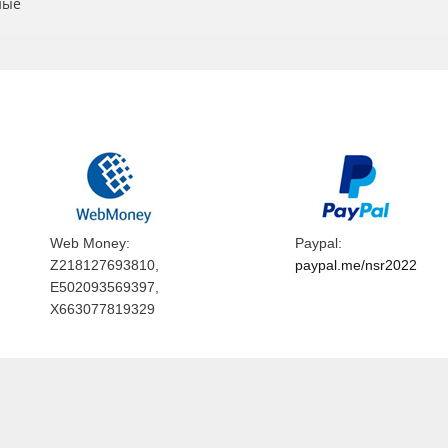
ные
Web Money:
Paypal:
Z218127693810,
paypal.me/nsr2022
E502093569397,
X663077819329