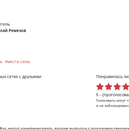
итель
лай Ремезов
ь
места силы
ых сетях с друзьями:
Понравилась ли
5 - (проголосова
Голосовать могут 
и не заблокирован
Вас могут заинтересовать другие выпуски с похожими темам