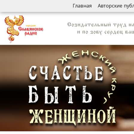
Главная
Авторские пуб
Созидательный труд на
и по зову сердец в