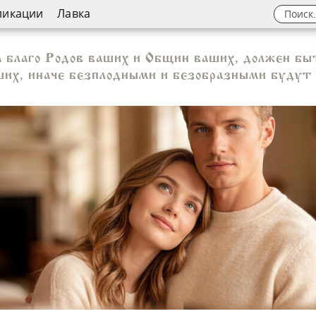
ликации
Лавка
 благо Родов ваших и Общин ваших, должен бы
аших, иначе безплодными и безобразными будут 