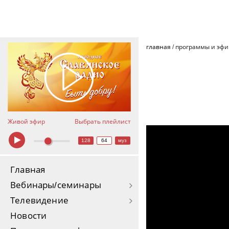
главная
/
программы и эф
Живой эфир
Выбрать плейлист
Путь славянского поэт
128
64
муз
Главная
Вебинары/семинары
Телевидение
Новости