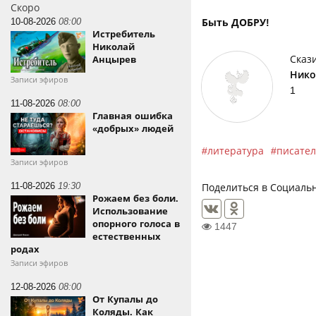
Скоро
10-08-2026
08:00
Быть ДОБРУ!
Истребитель
Николай
Сказ
Анцырев
Нико
Записи эфиров
1
11-08-2026
08:00
Главная ошибка
«добрых» людей
литература
писател
Записи эфиров
11-08-2026
19:30
Поделиться в Социальн
Рожаем без боли.
Использование
опорного голоса в
1447
естественных
родах
Записи эфиров
12-08-2026
08:00
От Купалы до
Коляды. Как