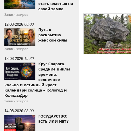
стать властью на
своей земле
Записи эфиров
12-08-2026
08:00
Путь к
раскрытию
женской силы
Записи эфиров
13-08-2026
19:30
Круг Сварога.
Средние циклы
времени:
солнечное
кольцо и истинный крест.
Календари солнца – Кологод и
КолядыДар
Записи эфиров
14-08-2026
08:00
ГОСУДАРСТВО:
ЕСТЬ ИЛИ НЕТ?