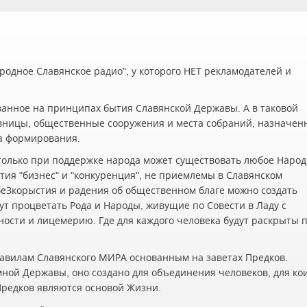
одное Славянское радио", у которого НЕТ рекламодателей и
ванное на принципах бытия Славянской Державы. А в таковой
вницы, общественные сооружения и места собраний, назначен
а формирования.
олько при поддержке народа может существовать любое Наро
ия "бизнес" и "конкуренция", не приемлемы в Славянском
беЗкорыстия и радения об общественном благе можно создать
ут процветать Рода и Народы, живущие по Совести в Ладу с
жности и лицемерию. Где для каждого человека будут раскрыты 
авилам Славянского МИРА основанным на заветах Предков.
мной Державы, оно создано для объединения человеков, для ко
 Предков являются основой Жизни.