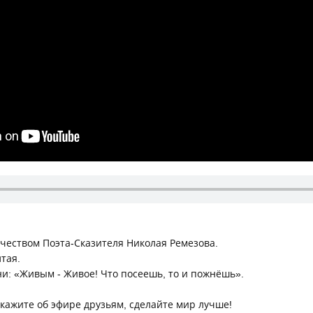
рчеством Поэта-Сказителя Николая Ремезова.
тая.
и: «Живым - Живое! Что посеешь, то и пожнёшь».
кажите об эфире друзьям, сделайте мир лучше!