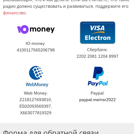
радио должно существовать и развиваться, поддержите его
финансово
.
Ю-money:
Сбербанк:
4100117565206798
2202 2081 1204 8997
Web Money:
Paypal:
Z218127693810,
paypal.me/nsr2022
E502093569397,
X663077819329
Форма для обратной связи