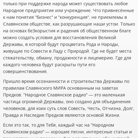
только при поддержке народа может существовать любое
Народное предприятие или учреждение. Что привнесённые
к нам понятия "бизнес" и "конкуренция", не приемлемы в
Славянском обществе, как разрушающие наши устои. Только
на основах беЗкорыстия и радения об общественном благе
можно создать условия для восстановления Великой
Державы, в которой будут процветать Рода и Народы,
живущие по Совести в Ладу с Природой. Где не будет места
стяжательству, обману, продажности и лицемерию. Где для
каждого человека будут раскрыты пути его
совершенствования.
Пришло время осознанности и строительства Державы по
правилам Славянского МИРА основанным на заветах
Предков. "Народное Славянское радио" — это маленькая
частица огромной Державы, оно создано для объединения
человеков, для коих суть слов Совесть, Честь, Отчизна, Долг,
Правда и Наследие Предков являются основой Жизни.
Если это так, то для Тебя, каждый час на "Народном
Славянском радио" — хорошие песни, интересные статьи и