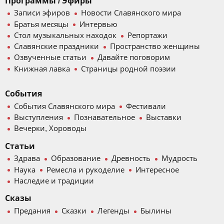
Программы / Эфиры
Записи эфиров
Новости Славянского мира
Братья месяцы
Интервью
Стол музыкальных находок
Репортажи
Славянские праздники
Пространство женщины
Озвученные статьи
Давайте поговорим
Книжная лавка
Страницы родной поэзии
События
События Славянского мира
Фестивали
Выступления
Познавательное
Выставки
Вечерки, Хороводы
Статьи
Здрава
Образование
Древность
Мудрость
Наука
Ремесла и рукоделие
Интересное
Наследие и традиции
Сказы
Предания
Сказки
Легенды
Былины