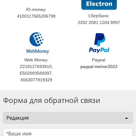
Ю-money:
Сбербанк:
4100117565206798
2202 2081 1204 8997
Web Money:
Paypal:
Z218127693810,
paypal.me/nsr2022
E502093569397,
X663077819329
Форма для обратной связи