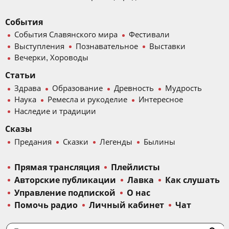
События
События Славянского мира
Фестивали
Выступления
Познавательное
Выставки
Вечерки, Хороводы
Статьи
Здрава
Образование
Древность
Мудрость
Наука
Ремесла и рукоделие
Интересное
Наследие и традиции
Сказы
Предания
Сказки
Легенды
Былины
Прямая трансляция
Плейлисты
Авторские публикации
Лавка
Как слушать
Управление подпиской
О нас
Помочь радио
Личный кабинет
Чат