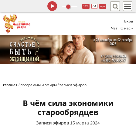
128
64
муз
Вход
Чат
О нас
главная
/
программы и эфиры
/
записи эфиров
В чём сила экономики
старообрядцев
Записи эфиров
15 марта 2024