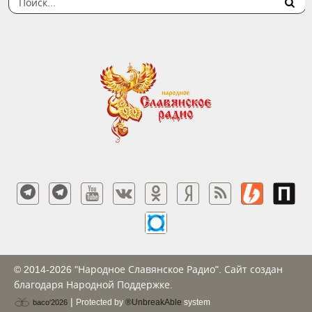
© 2014-2026 "Народное Славянское Радио". Сайт создан
благодаря Народной Поддержке.
|
Protected by
®UnbreakAble
system
baco'2026