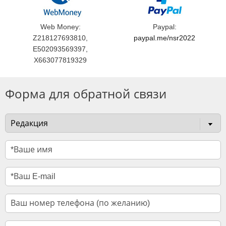
Web Money:
Paypal:
Z218127693810,
paypal.me/nsr2022
E502093569397,
X663077819329
Форма для обратной связи