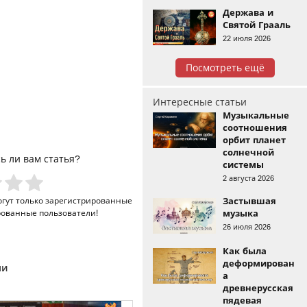
Держава и
Святой Грааль
22 июля 2026
Посмотреть ещё
Интересные статьи
Музыкальные
соотношения
орбит планет
солнечной
ь ли вам статья?
системы
2 августа 2026
Застывшая
огут только
зарегистрированные
музыка
рованные пользователи!
26 июля 2026
Как была
деформирован
ми
а
древнерусская
пядевая