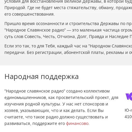
условия для восстановления Великой Державы, в которой буд
Природой. Где не будет места стяжательству, обману, прода
его совершенствования.
Пришло время осознанности и строительства Державы по пр
"Народное Славянское радио" — это маленькая частица огро
суть слов Совесть, Честь, Отчизна, Долг, Правда и Наследие
Если это так, то для Тебя, каждый час на "Народном Славян
передачи. Без регистрации, абонентской платы, рекламы и о
Народная поддержка
"Народное славянское радио" создано коллективом
единомышленников, как просветительский проект, для
изучения родной культуры. У нас нет спонсоров и
Ю-
хозяев, указывающих, что и как делать. Если Вы
410
считаете, что такое радио должно существовать и
развиваться, поддержите его
финансово
.