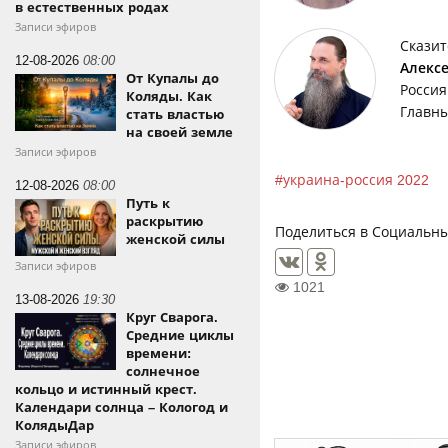
в естественных родах
Записи эфиров
Сказит
12-08-2026
08:00
Алекс
От Купалы до
Россия
Коляды. Как
Главны
стать властью
на своей земле
Записи эфиров
украина-россия 2022
12-08-2026
08:00
Путь к
раскрытию
Поделиться в Социальны
женской силы
Записи эфиров
1021
13-08-2026
19:30
Круг Сварога.
Средние циклы
времени:
солнечное
кольцо и истинный крест.
Календари солнца – Кологод и
КолядыДар
Записи эфиров