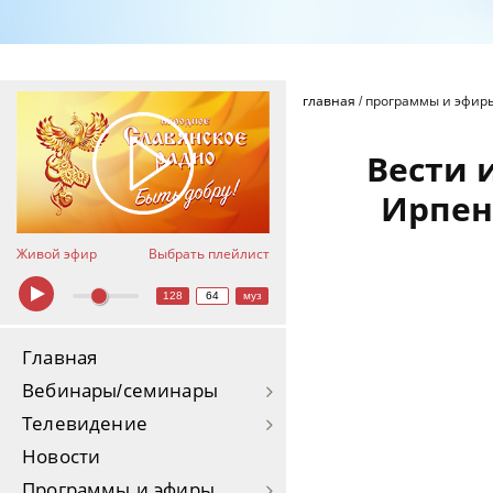
главная
/
программы и эфир
Вести 
Ирпен
Живой эфир
Выбрать плейлист
128
64
муз
Главная
Вебинары/семинары
Телевидение
Новости
Программы и эфиры