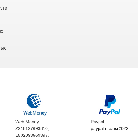
пути
их
ные
Web Money:
Paypal:
Z218127693810,
paypal.me/nsr2022
E502093569397,