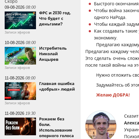
Скоро
Быстрого окончани
09-08-2026
08:00
Чтобы война законч
ФРС и 2030 год.
одного НаРода.
Что будет с
Чтобы каждый задум
деньгами?
Как создавать таки
Записи эфиров
экономику.
10-08-2026
08:00
Предлагаю каждому 
Истребитель
Предлагаю каждому чело
Николай
Это сделать очень сложн
Анцырев
после такой войны на эт
Записи эфиров
Нужно отложить св
11-08-2026
08:00
Главная ошибка
Задумайтесь об это
«добрых» людей
Желаю ДОБРА!
Записи эфиров
11-08-2026
19:30
Сказит
Рожаем без
Алекс
боли.
Украи
Использование
опорного голоса
Психол