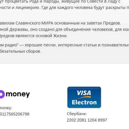
ут процветать Рода и Народы, живущие по Совести в Ладу с
жности и лицемерию. Где для каждого человека будут раскрыты 
авилам Славянского МИРА основанным на заветах Предков.
мной Державы, оно создано для объединения человеков, для ко
 Предков являются основой Жизни.
ском радио" — хорошие песни, интересные статьи и познаватель
бязательных сборов.
money:
Сбербанк:
0117565206798
2202 2081 1204 8997