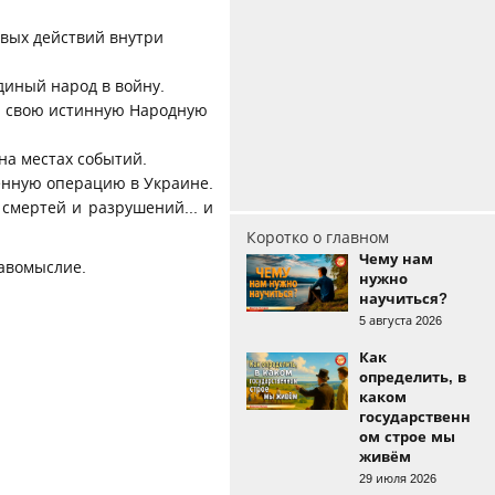
евых действий внутри
диный народ в войну.
у, свою истинную Народную
на местах событий.
оенную операцию в Украине.
 смертей и разрушений... и
Коротко о главном
Чему нам
авомыслие.
нужно
научиться?
5 августа 2026
Как
определить, в
каком
государственн
ом строе мы
живём
29 июля 2026