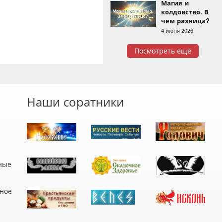
Магия и
колдовство. В
чем разница?
4 июня 2026
Посмотреть ещё
Наши соратники
ные
дное