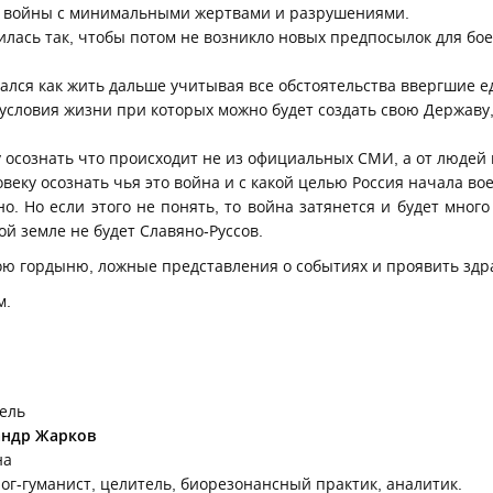
я войны с минимальными жертвами и разрушениями.
илась так, чтобы потом не возникло новых предпосылок для бо
ался как жить дальше учитывая все обстоятельства ввергшие е
е условия жизни при которых можно будет создать свою Держав
осознать что происходит не из официальных СМИ, а от людей 
веку осознать чья это война и с какой целью Россия начала в
о. Но если этого не понять, то война затянется и будет много
ой земле не будет Славяно-Руссов.
ою гордыню, ложные представления о событиях и проявить здр
м.
ель
андр Жарков
на
ог-гуманист, целитель, биорезонансный практик, аналитик.