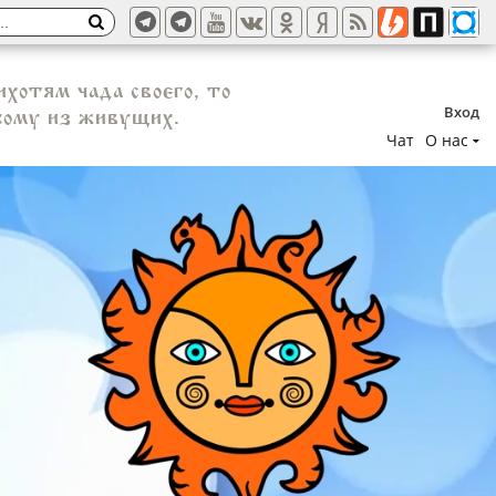
хотям чада своего, то
Вход
икому из живущих.
Чат
О нас