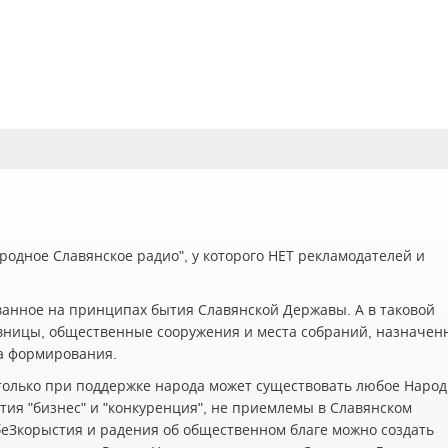
одное Славянское радио", у которого НЕТ рекламодателей и
ванное на принципах бытия Славянской Державы. А в таковой
вницы, общественные сооружения и места собраний, назначен
а формирования.
олько при поддержке народа может существовать любое Наро
ия "бизнес" и "конкуренция", не приемлемы в Славянском
беЗкорыстия и радения об общественном благе можно создать