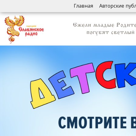
Главная
Авторские пуб
Ежели младые Родител
погубят светлый 