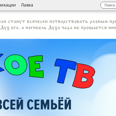
ликации
Лавка
и станут всячески потворствовать разным при
Дух его, а погибель Духа чада не прощается н