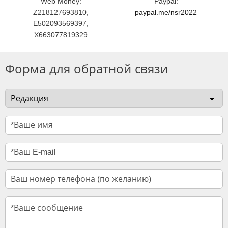
Web Money:
Paypal:
Z218127693810,
paypal.me/nsr2022
E502093569397,
X663077819329
Форма для обратной связи