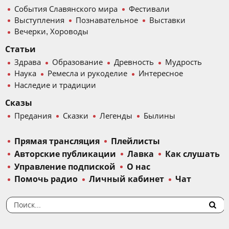
События Славянского мира
Фестивали
Выступления
Познавательное
Выставки
Вечерки, Хороводы
Статьи
Здрава
Образование
Древность
Мудрость
Наука
Ремесла и рукоделие
Интересное
Наследие и традиции
Сказы
Предания
Сказки
Легенды
Былины
Прямая трансляция
Плейлисты
Авторские публикации
Лавка
Как слушать
Управление подпиской
О нас
Помочь радио
Личный кабинет
Чат