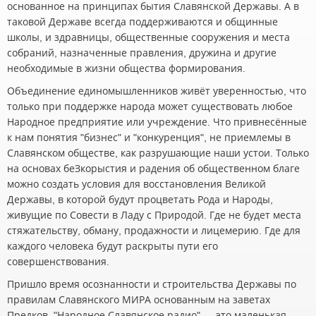
основанное на принципах бытия Славянской Державы. А в
таковой Державе всегда поддерживаются и общинные
школы, и здравницы, общественные сооружения и места
собраний, назначенные правления, дружина и другие
необходимые в жизни общества формирования.
Объединение единомышленников живёт уверенностью, что
только при поддержке народа может существовать любое
Народное предприятие или учреждение. Что привнесённые
к нам понятия "бизнес" и "конкуренция", не приемлемы в
Славянском обществе, как разрушающие наши устои. Только
на основах беЗкорыстия и радения об общественном благе
можно создать условия для восстановления Великой
Державы, в которой будут процветать Рода и Народы,
живущие по Совести в Ладу с Природой. Где не будет места
стяжательству, обману, продажности и лицемерию. Где для
каждого человека будут раскрыты пути его
совершенствования.
Пришло время осознанности и строительства Державы по
правилам Славянского МИРА основанным на заветах
Предков. "Народное Славянское радио" — это маленькая