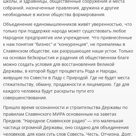
школы, и здравницы, общественные сооружения и места
собраний, назначенные правления, дружина и другие
необходимые в жизни общества формирования.
Объединение единомышленников живёт уверенностью, что
только при поддержке народа может существовать любое
Народное предприятие или учреждение. Что привнесённые
к нам понятия "бизнес" и "конкуренция", не приемлемы в
Славянском обществе, как разрушающие наши устои. Только
на основах беЗкорыстия и радения об общественном благе
можно создать условия для восстановления Великой
Державы, в которой будут процветать Рода и Народы,
живущие по Совести в Ладу с Природой. Где не будет места
стяжательству, обману, продажности и лицемерию. Где для
каждого человека будут раскрыты пути его
совершенствования.
Пришло время осознанности и строительства Державы по
правилам Славянского МИРА основанным на заветах
Предков. "Народное Славянское радио" — это маленькая
частица огромной Державы, оно создано для объединения
человеков, для коих суть слов Совесть, Честь, Отчизна, Долг,