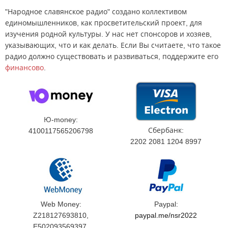
"Народное славянское радио" создано коллективом
единомышленников, как просветительский проект, для
изучения родной культуры. У нас нет спонсоров и хозяев,
указывающих, что и как делать. Если Вы считаете, что такое
радио должно существовать и развиваться, поддержите его
финансово
.
Ю-money:
Сбербанк:
4100117565206798
2202 2081 1204 8997
Web Money:
Paypal:
Z218127693810,
paypal.me/nsr2022
E502093569397,