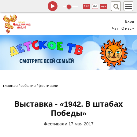
128
64
муз
Вход
Чат
О нас
главная
/
события
/
фестивали
Выставка - «1942. В штабах
Победы»
Фестивали
17 мая 2017