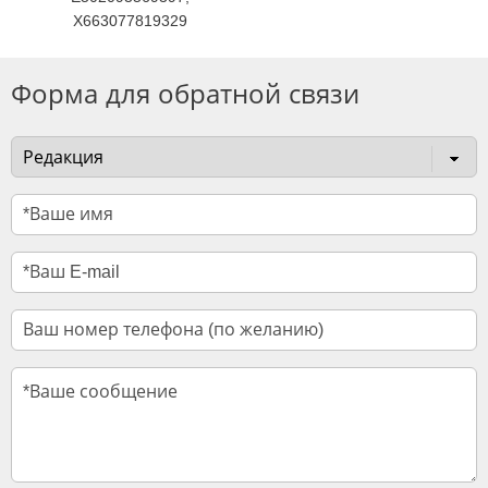
X663077819329
Форма для обратной связи