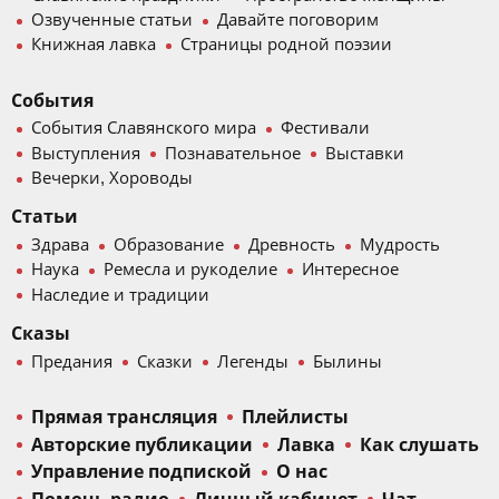
Озвученные статьи
Давайте поговорим
Книжная лавка
Страницы родной поэзии
События
События Славянского мира
Фестивали
Выступления
Познавательное
Выставки
Вечерки, Хороводы
Статьи
Здрава
Образование
Древность
Мудрость
Наука
Ремесла и рукоделие
Интересное
Наследие и традиции
Сказы
Предания
Сказки
Легенды
Былины
Прямая трансляция
Плейлисты
Авторские публикации
Лавка
Как слушать
Управление подпиской
О нас