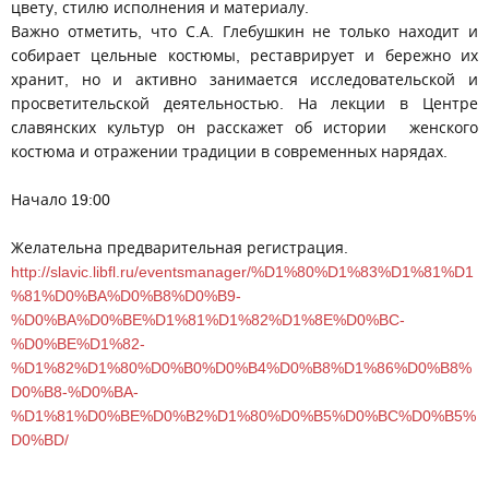
цвету, стилю исполнения и материалу.
Важно отметить, что С.А. Глебушкин не только находит и
собирает цельные костюмы, реставрирует и бережно их
хранит, но и активно занимается исследовательской и
просветительской деятельностью. На лекции в Центре
славянских культур он расскажет об истории женского
костюма и отражении традиции в современных нарядах.
Начало 19:00
Желательна предварительная регистрация.
http://slavic.libfl.ru/eventsmanager/%D1%80%D1%83%D1%81%D1
%81%D0%BA%D0%B8%D0%B9-
%D0%BA%D0%BE%D1%81%D1%82%D1%8E%D0%BC-
%D0%BE%D1%82-
%D1%82%D1%80%D0%B0%D0%B4%D0%B8%D1%86%D0%B8%
D0%B8-%D0%BA-
%D1%81%D0%BE%D0%B2%D1%80%D0%B5%D0%BC%D0%B5%
D0%BD/