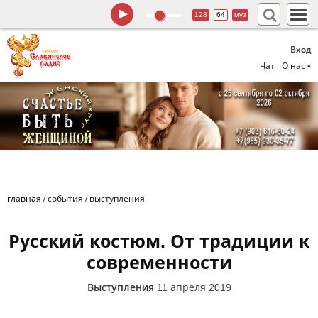
128
64
муз
Вход
Чат
О нас
главная
/
события
/
выступления
Русский костюм. От традиции к
современности
Выступления
11 апреля 2019