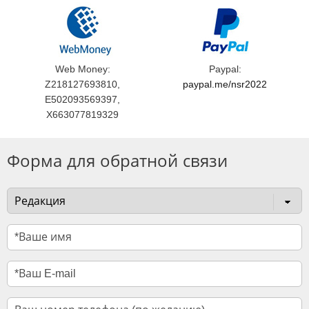
Web Money:
Paypal:
Z218127693810,
paypal.me/nsr2022
E502093569397,
X663077819329
Форма для обратной связи