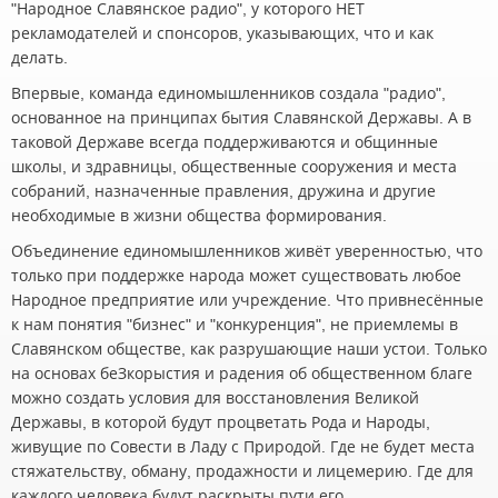
"Народное Славянское радио", у которого НЕТ
рекламодателей и спонсоров, указывающих, что и как
делать.
Впервые, команда единомышленников создала "радио",
основанное на принципах бытия Славянской Державы. А в
таковой Державе всегда поддерживаются и общинные
школы, и здравницы, общественные сооружения и места
собраний, назначенные правления, дружина и другие
необходимые в жизни общества формирования.
Объединение единомышленников живёт уверенностью, что
только при поддержке народа может существовать любое
Народное предприятие или учреждение. Что привнесённые
к нам понятия "бизнес" и "конкуренция", не приемлемы в
Славянском обществе, как разрушающие наши устои. Только
на основах беЗкорыстия и радения об общественном благе
можно создать условия для восстановления Великой
Державы, в которой будут процветать Рода и Народы,
живущие по Совести в Ладу с Природой. Где не будет места
стяжательству, обману, продажности и лицемерию. Где для
каждого человека будут раскрыты пути его