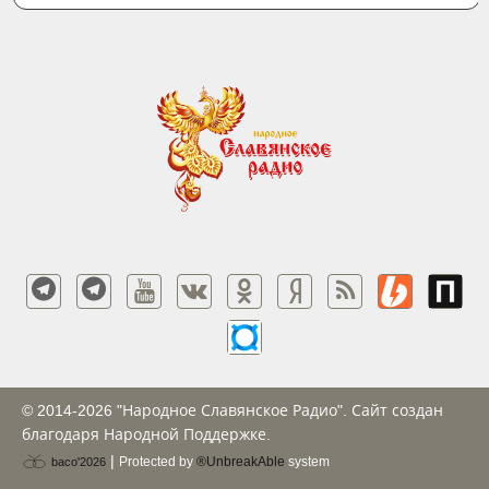
© 2014-2026 "Народное Славянское Радио". Сайт создан
благодаря Народной Поддержке.
|
Protected by
®UnbreakAble
system
baco'2026