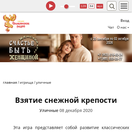
128
64
муз
Вход
Чат
О нас
главная
/
игрища
/
уличные
Взятие снежной крепости
Уличные
08 декабря 2020
Эта игра представляет собой развитие классических