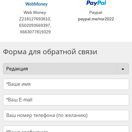
Web Money:
Paypal:
Z218127693810,
paypal.me/nsr2022
E502093569397,
X663077819329
Форма для обратной связи