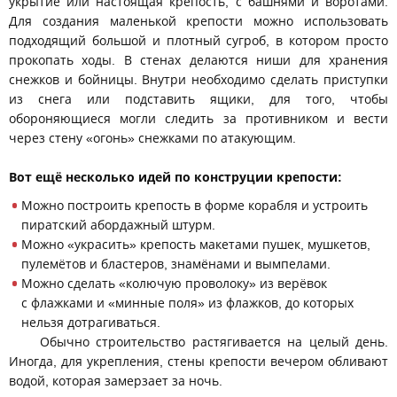
укрытие или настоящая крепость, с башнями и воротами.
Для создания маленькой крепости можно использовать
подходящий большой и плотный сугроб, в котором просто
прокопать ходы. В стенах делаются ниши для хранения
снежков и бойницы. Внутри необходимо сделать приступки
из снега или подставить ящики, для того, чтобы
обороняющиеся могли следить за противником и вести
через стену «огонь» снежками по атакующим.
Вот ещё несколько идей по конструции крепости:
Можно построить крепость в форме корабля и устроить
пиратский абордажный штурм.
Можно «украсить» крепость макетами пушек, мушкетов,
пулемётов и бластеров, знамёнами и вымпелами.
Можно сделать «колючую проволоку» из верёвок
с флажками и «минные поля» из флажков, до которых
нельзя дотрагиваться.
Обычно строительство растягивается на целый день.
Иногда, для укрепления, стены крепости вечером обливают
водой, которая замерзает за ночь.