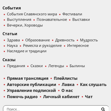
События
События Славянского мира
Фестивали
Выступления
Познавательное
Выставки
Вечерки, Хороводы
Статьи
Здрава
Образование
Древность
Мудрость
Наука
Ремесла и рукоделие
Интересное
Наследие и традиции
Сказы
Предания
Сказки
Легенды
Былины
Прямая трансляция
Плейлисты
Авторские публикации
Лавка
Как слушать
Управление подпиской
О нас
Помочь радио
Личный кабинет
Чат