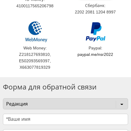
Сбербанк:
4100117565206798
2202 2081 1204 8997
Web Money:
Paypal:
Z218127693810,
paypal.me/nsr2022
E502093569397,
X663077819329
Форма для обратной связи