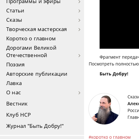
Программы и эфиры
Статьи
Сказы
Творческая мастерская
Коротко о главном
Дорогами Великой
Отечественной
Фрагмент передач
Посмотреть полностью
Поэзия
Авторские публикации
Быть Добру!
Лавка
О нас
Сказ
Вестник
Алек
Росс
Клуб НСР
Глав
Журнал "Быть Добру!"
коротко о главном