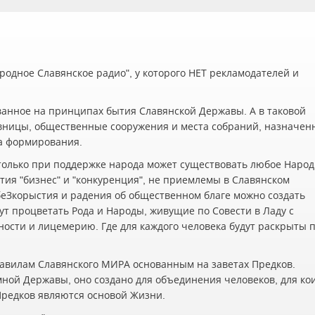
одное Славянское радио", у которого НЕТ рекламодателей и
ванное на принципах бытия Славянской Державы. А в таковой
вницы, общественные сооружения и места собраний, назначен
а формирования.
олько при поддержке народа может существовать любое Наро
ия "бизнес" и "конкуренция", не приемлемы в Славянском
беЗкорыстия и радения об общественном благе можно создать
ут процветать Рода и Народы, живущие по Совести в Ладу с
жности и лицемерию. Где для каждого человека будут раскрыты 
авилам Славянского МИРА основанным на заветах Предков.
мной Державы, оно создано для объединения человеков, для ко
 Предков являются основой Жизни.