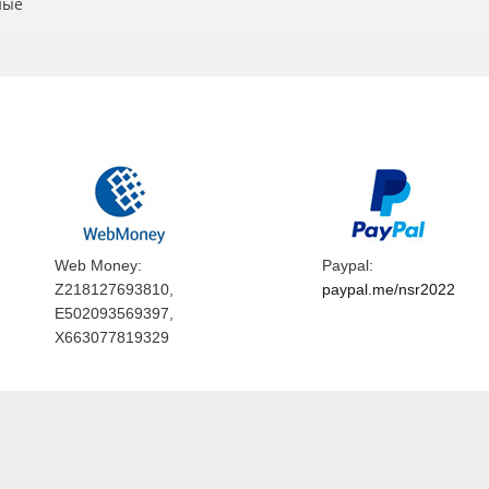
ные
Web Money:
Paypal:
Z218127693810,
paypal.me/nsr2022
E502093569397,
X663077819329