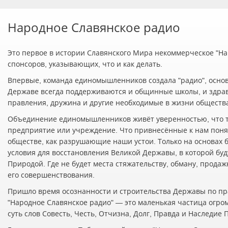
Народное Славянское радио
Это первое в истории Славянского Мира некоммерческое "Нар
спонсоров, указывающих, что и как делать.
Впервые, команда единомышленников создала "радио", осно
Державе всегда поддерживаются и общинные школы, и здра
правления, дружина и другие необходимые в жизни обществ
Объединение единомышленников живёт уверенностью, что т
предприятие или учреждение. Что привнесённые к нам понят
обществе, как разрушающие наши устои. Только на основах 
условия для восстановления Великой Державы, в которой буд
Природой. Где не будет места стяжательству, обману, прода
его совершенствования.
Пришло время осознанности и строительства Державы по пр
"Народное Славянское радио" — это маленькая частица огро
суть слов Совесть, Честь, Отчизна, Долг, Правда и Наследие