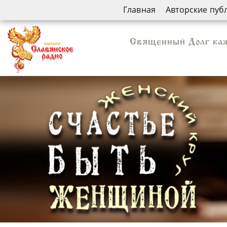
Главная
Авторские пуб
Священный Долг каж