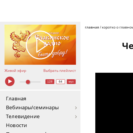
главная
/
коротко о главно
Ч
Живой эфир
Выбрать плейлист
128
64
муз
Главная
Вебинары/семинары
Телевидение
Новости