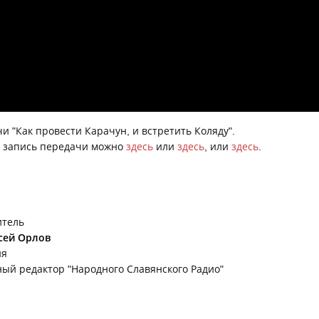
и "Как провести Карачун, и встретить Коляду".
 запись передачи можно
здесь
или
здесь
, или
здесь
.
итель
сей Орлов
ия
ный редактор "Народного Славянского Радио"