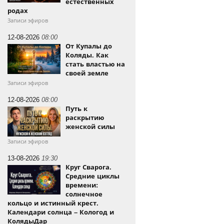
естественных
родах
Записи эфиров
12-08-2026
08:00
От Купалы до
Коляды. Как
стать властью на
своей земле
Записи эфиров
12-08-2026
08:00
Путь к
раскрытию
женской силы
Записи эфиров
13-08-2026
19:30
Круг Сварога.
Средние циклы
времени:
солнечное
кольцо и истинный крест.
Календари солнца – Кологод и
КолядыДар