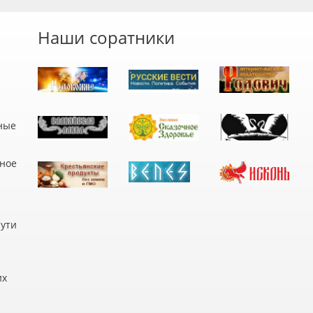
Наши соратники
ные
дное
пути
их