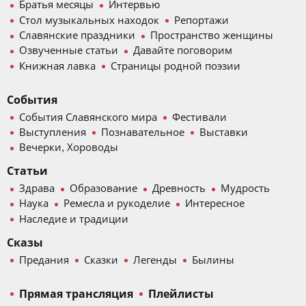
Братья месяцы
Интервью
Стол музыкальных находок
Репортажи
Славянские праздники
Пространство женщины
Озвученные статьи
Давайте поговорим
Книжная лавка
Страницы родной поэзии
События
События Славянского мира
Фестивали
Выступления
Познавательное
Выставки
Вечерки, Хороводы
Статьи
Здрава
Образование
Древность
Мудрость
Наука
Ремесла и рукоделие
Интересное
Наследие и традиции
Сказы
Предания
Сказки
Легенды
Былины
Прямая трансляция
Плейлисты