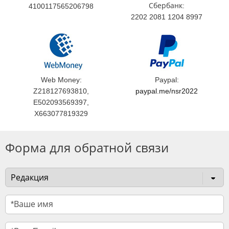
Сбербанк:
4100117565206798
2202 2081 1204 8997
Web Money:
Paypal:
Z218127693810,
paypal.me/nsr2022
E502093569397,
X663077819329
Форма для обратной связи