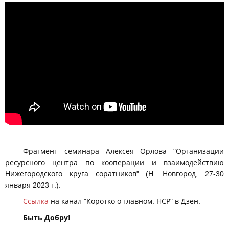
Цифры и Числа. Закономерности. Инструменты. Алексей
Орлов
Фрагмент семинара Алексея Орлова "Организации
ресурсного центра по кооперации и взаимодействию
Нижегородского круга соратников" (Н. Новгород, 27-30
января 2023 г.).
Ссылка
на канал "Коротко о главном. НСР" в Дзен.
Быть Добру!