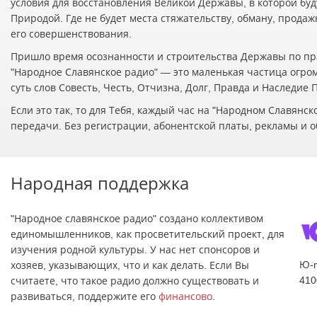
условия для восстановления Великой Державы, в которой буд
Природой. Где не будет места стяжательству, обману, прода
его совершенствования.
Пришло время осознанности и строительства Державы по пр
"Народное Славянское радио" — это маленькая частица огро
суть слов Совесть, Честь, Отчизна, Долг, Правда и Наследие
Если это так, то для Тебя, каждый час на "Народном Славян
передачи. Без регистрации, абонентской платы, рекламы и о
Народная поддержка
"Народное славянское радио" создано коллективом
единомышленников, как просветительский проект, для
изучения родной культуры. У нас нет спонсоров и
Ю-
хозяев, указывающих, что и как делать. Если Вы
410
считаете, что такое радио должно существовать и
развиваться, поддержите его
финансово
.