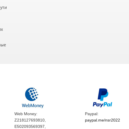
пути
их
ные
Web Money:
Paypal:
Z218127693810,
paypal.me/nsr2022
E502093569397,