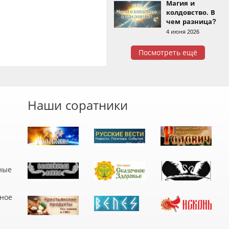
Магия и
колдовство. В
чем разница?
4 июня 2026
Посмотреть ещё
Наши соратники
ные
дное