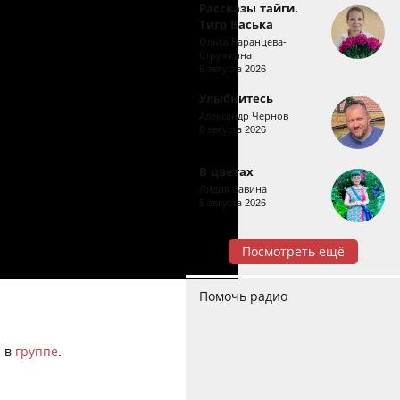
Рассказы тайги.
Тигр Васька
Ольга Баранцева-
Стружкина
6 августа 2026
Улыбнитесь
Александр Чернов
6 августа 2026
В цветах
Лидия Савина
5 августа 2026
Посмотреть ещё
Помочь радио
а в
группе
.