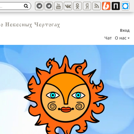
во Небесных Чертогах
Вход
Чат
О нас