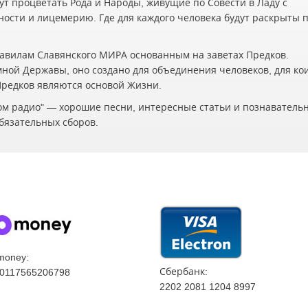
ут процветать Рода и Народы, живущие по Совести в Ладу с
жности и лицемерию. Где для каждого человека будут раскрыты 
авилам Славянского МИРА основанным на заветах Предков.
мной Державы, оно создано для объединения человеков, для ко
 Предков являются основой Жизни.
ском радио" — хорошие песни, интересные статьи и познаватель
бязательных сборов.
money:
Сбербанк:
0117565206798
2202 2081 1204 8997