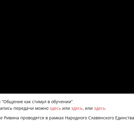
 "Общение как стимул в обучении".
запись передачи можно
здесь
или
здесь
, или
здесь
.
е Ривина проводятся в рамках Народного Славянского Единств