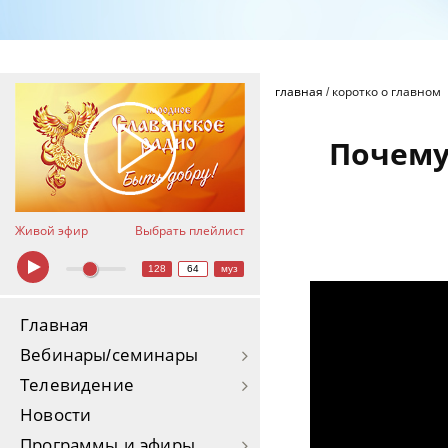
главная
/
коротко о главном
Почему
Живой эфир
Выбрать плейлист
128
64
муз
Главная
Вебинары/семинары
Телевидение
Новости
Программы и эфиры