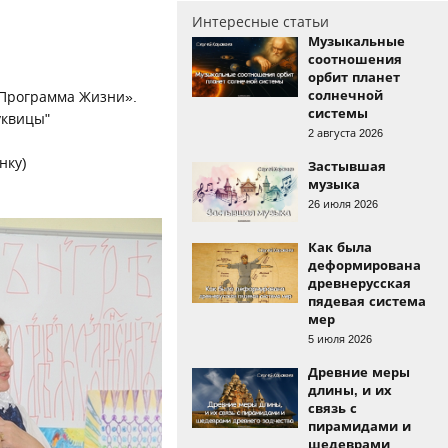
Интересные статьи
Музыкальные
соотношения
орбит планет
солнечной
, Программа Жизни».
системы
уквицы"
2 августа 2026
нку)
Застывшая
музыка
26 июля 2026
Как была
деформирована
древнерусская
пядевая система
мер
5 июля 2026
Древние меры
длины, и их
связь с
пирамидами и
шедеврами