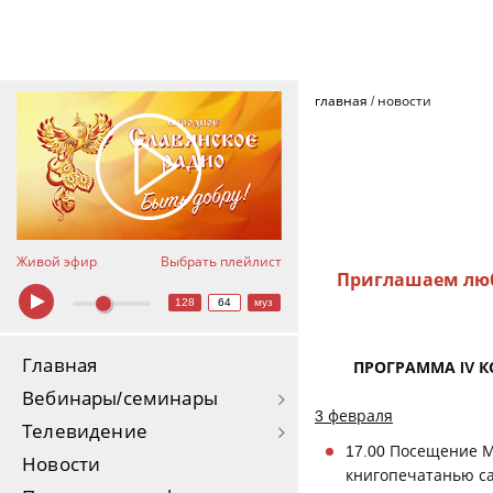
главная
/
новости
Живой эфир
Выбрать плейлист
Приглашаем люб
128
64
муз
Главная
ПРОГРАММА IV К
Вебинары/семинары
3 февраля
Телевидение
17.00 Посещение М
Новости
книгопечатанью са