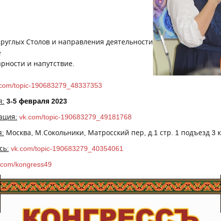
 Круглых Столов и направления деятельности
е
арности и напутствие.
.com/topic-190683279_48337353
я:
3-5 февраля 2023
ация:
vk.com/topic-190683279_49181768
:
Москва, М.Сокольники, Матросский пер, д.1 стр. 1 подъезд 3 
сь:
vk.com/topic-190683279_40354061
k.com/kongress49