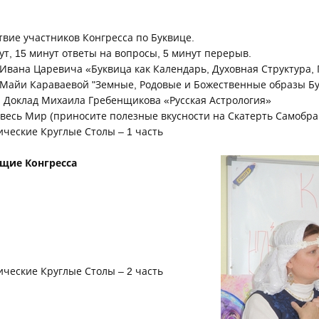
твие участников Конгресса по Буквице.
ут, 15 минут ответы на вопросы, 5 минут перерыв.
д Ивана Царевича «Буквица как Календарь, Духовная Структура
д Майи Караваевой "Земные, Родовые и Божественные образы Б
н Доклад Михаила Гребенщикова «Русская Астрология»
а весь Мир (приносите полезные вкусности на Скатерть Самобра
тические Круглые Столы – 1 часть
щие Конгресса
тические Круглые Столы – 2 часть