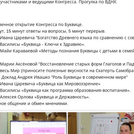
с участниками и ведущими Конгресса. Прогулка по ВДНХ.
твенное открытие Конгресса по Буквице.
ут, 15 минут ответы на вопросы, 5 минут перерыв.
д Ивана Царевича "Богатство Древнего языка по сравнению с с
д Василисы «Буквица - Ключи к Здравию».
д Майи Караваевой «Методы познания Буквицы с детьми в сем
д Марии Аксёновой "Восстановление старых форм Глаголов и Пад
а весь Мир (приносите полезные вкусности на Скатерть Самобра
н Доклад Андрея Ивашко "Роль Буквицы в современном мире"
д Ивана Царевича «Буквица как Мировоззрение»
д Василисы «Буквица как программа образования-воспитания».
д Алексея Орлова «Буквица и Державность».
дное общение и обмен мнениями.