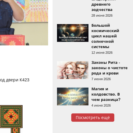
древнего
зодчества
28 июня 2026
Большой
космический
цикл нашей
солнечной
системы
12 июня 2026
Законы Рита -
законы о чистоте
рода и крови
7 июня 2026
код двери К423
Магия и
колдовство. В
чем разница?
4 июня 2026
Посмотреть ещё