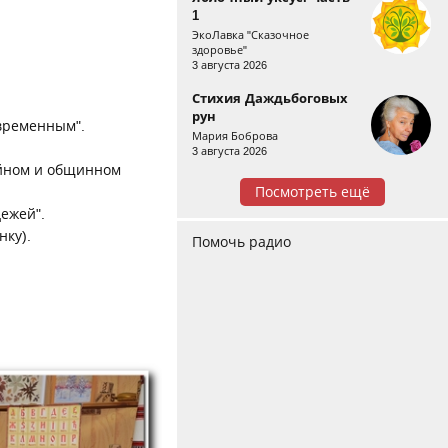
1
ЭкоЛавка "Сказочное
здоровье"
3 августа 2026
Стихия Даждьбоговых
рун
овременным".
Мария Боброва
3 августа 2026
ейном и общинном
Посмотреть ещё
ежей".
нку).
Помочь радио