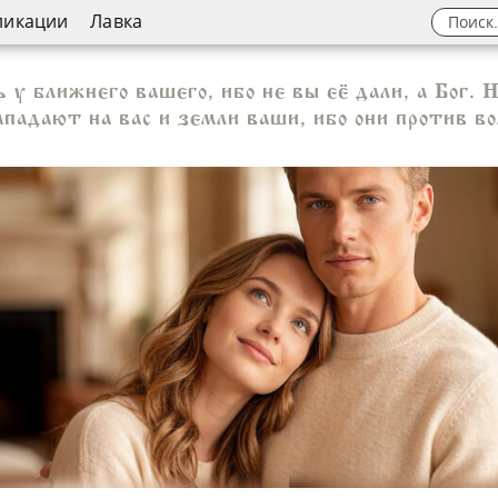
ликации
Лавка
у ближнего вашего, ибо не вы её дали, а Бог.
нападают на вас и земли ваши, ибо они против во