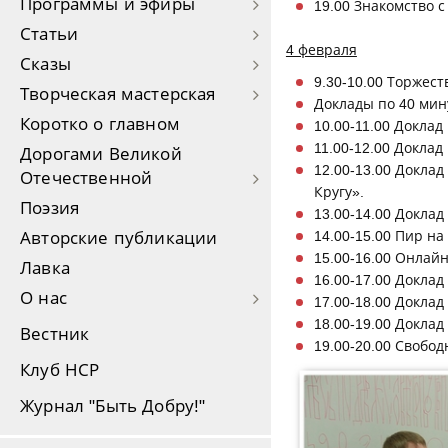
Программы и эфиры
19.00 Знакомство 
Статьи
4 февраля
Сказы
9.30-10.00 Торжес
Творческая мастерская
Доклады по 40 мин
Коротко о главном
10.00-11.00 Докла
11.00-12.00 Докла
Дорогами Великой
12.00-13.00 Докла
Отечественной
Кругу».
Поэзия
13.00-14.00 Докла
14.00-15.00 Пир н
Авторские публикации
15.00-16.00 Онлай
Лавка
16.00-17.00 Докла
О нас
17.00-18.00 Докла
18.00-19.00 Докла
Вестник
19.00-20.00 Свобо
Клуб НСР
Журнал "Быть Добру!"