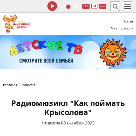
128
64
муз
Вход
Чат
О нас
главная
/
новости
Радиомюзикл "Как поймать
Крысолова"
Новости
08 октября 2025