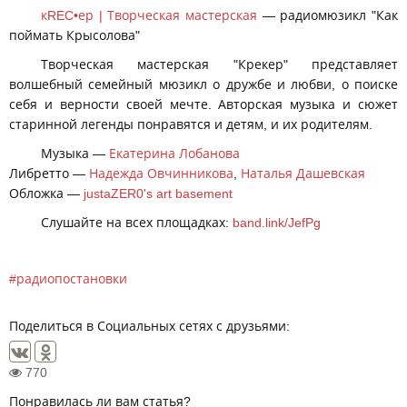
кREC•ер | Творческая мастерская
— радиомюзикл "Как
поймать Крысолова"
Творческая мастерская "Крекер" представляет
волшебный семейный мюзикл о дружбе и любви, о поиске
себя и верности своей мечте. Авторская музыка и сюжет
старинной легенды понравятся и детям, и их родителям.
Музыка —
Екатерина Лобанова
Либретто —
Надежда Овчинникова
,
Наталья Дашевская
Обложка —
justaZER0's art basement
Слушайте на всех площадках:
band.link/JefPg
радиопостановки
Поделиться в Социальных сетях с друзьями:
770
Понравилась ли вам статья?