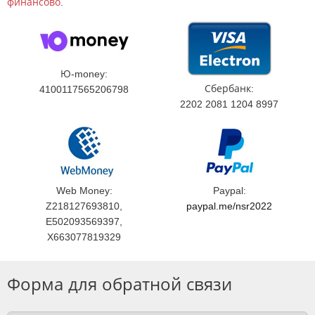
финансово
.
Ю-money:
Сбербанк:
4100117565206798
2202 2081 1204 8997
Web Money:
Paypal:
Z218127693810,
paypal.me/nsr2022
E502093569397,
X663077819329
Форма для обратной связи