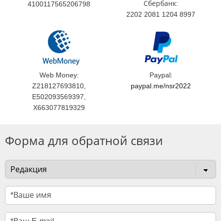
Сбербанк:
4100117565206798
2202 2081 1204 8997
Web Money:
Paypal:
Z218127693810,
paypal.me/nsr2022
E502093569397,
X663077819329
Форма для обратной связи