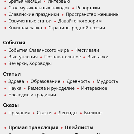
Братья месяцы
Интервью
Стол музыкальных находок
Репортажи
Славянские праздники
Пространство женщины
Озвученные статьи
Давайте поговорим
Книжная лавка
Страницы родной поэзии
События
События Славянского мира
Фестивали
Выступления
Познавательное
Выставки
Вечерки, Хороводы
Статьи
Здрава
Образование
Древность
Мудрость
Наука
Ремесла и рукоделие
Интересное
Наследие и традиции
Сказы
Предания
Сказки
Легенды
Былины
Прямая трансляция
Плейлисты