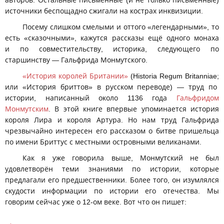
источники беспощадно сжигали на кострах инквизиции.
Посему слишком смелыми и оттого «легендарными», то
есть «сказочными», кажутся рассказы ещё одного монаха
и по совместительству, историка, следующего по
старшинству — Гальфрида Монмутского.
«История королей Британии»
(Historia Regum Britanniae;
или «История бриттов» в русском переводе) — труд по
истории, написанный около 1136 года
Гальфридом
Монмутским
. В этой книге впервые упоминается история
короля Лира и короля Артура. Но нам труд Гальфрида
чрезвычайно интересен его рассказом о битве пришельца
по имени Бриттус с местными островными великанами.
Как я уже говорила выше, Монмутский не был
удовлетворён теми знаниями по истории, которые
предлагали его предшественники. Более того, он изумлялся
скудости информации по истории его отечества. Мы
говорим сейчас уже о 12-ом веке. Вот что он пишет: