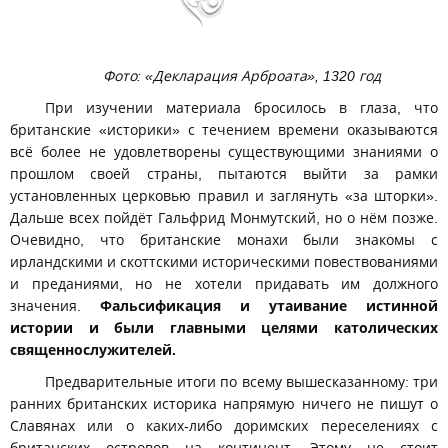
Фото: «Декларация Арброата», 1320 год
При изучении материала бросилось в глаза, что
британские «историки» с течением времени оказываются
всё более не удовлетворены существующими знаниями о
прошлом своей страны, пытаются выйти за рамки
установленных церковью правил и заглянуть «за шторки».
Дальше всех пойдёт Гальфрид Монмутский, но о нём позже.
Очевидно, что британские монахи были знакомы с
ирландскими и скоттскими историческими повествованиями
и преданиями, но не хотели придавать им должного
значения.
Фальсификация и утаивание истинной
истории и были главными целями католических
священнослужителей.
Предварительные итоги по всему вышесказанному: три
ранних британских историка напрямую ничего не пишут о
Славянах или о каких-либо доримских переселениях с
британских островов на континент. Этому не стоит