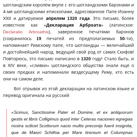
шотландским королём вкупе с его шотландскими баронами и
4-мя шотландскими епископами, адресованное Папе Иоанну
XXII и датируемое
апрелем 1320 года
. Это письмо, более
известное как «
Декларация Арброата
» (латинское:
Declaratio Arbroathis
), заверенное печатями баронов
(сохранилось
19
печатей из предполагаемых
50
-ти),
напоминает Римскому папе, что шотландцы — величайший
и достойнейший народ, ведущий свой род от самих Скифов!
Повторюсь, это письмо написано в
1320
году! Стало быть, и
в XIV веке, «сливки» шотландского общества знали ещё о
своих предках и напоминали вездесущему Риму, кто есть
они на самом деле.
Вот отрывок из этой декларации на латинском языке и
перевод оригинала на русский:
«Scimus, Sanctissime Pater et Domine, et ex antiquorum
gestis et libris Colligimus quod inter Ceteras naciones egregias
nostra scilicet Scottorum nacio multis preconijs fuerit insignita,
que de Maiori Schithia per Mare tirenium et Columpnas