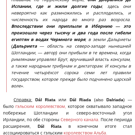
Испании, где и жили долгие годы
; здесь они
невероятно как размножились и расплодились, и
численность их народа во много раз возросла.
Впоследствии они приплыли в Ибернию — это
произошло через тысячу и два года после гибели
египтян в водах Чермного моря
; в земли Дальриеты
(
Дальриета
— область на северо-западе нынешней
Шотландии, — автор) они прибыли в те времена, когда
римлянами управлял Брут, вручивший власть консулам,
а также народным трибунам и диктаторам. И консулы в
течение четырёхсот сорока семи лет правили
государством, которое прежде было подчинено царской
воле».
Справка:
Dál Riata
или
Dál Riada
(also
Dalriada
) —
было
гэльским
королевством,
которое охватывало западное
побережье Шотландии и северо-восточный угол
Ирландии, по обе стороны
Северного канала.
После периода
расширения,
Dál Riata
в конечном итоге стал
ассоциироваться с гэльским
королевством Альба.