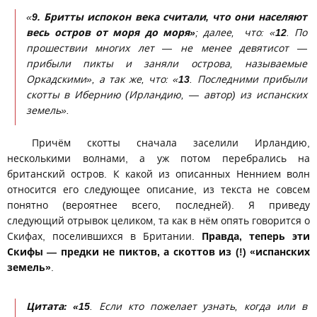
«
9. Бритты испокон века считали, что они населяют
весь остров от моря до моря»
; далее, что: «
12
. По
прошествии многих лет — не менее девятисот —
прибыли пикты и заняли острова, называемые
Оркадскими», а так же, что: «
13
. Последними прибыли
скотты в Ибернию (Ирландию, — автор) из испанских
земель».
Причём скотты сначала заселили Ирландию,
несколькими волнами, а уж потом перебрались на
британский остров. К какой из описанных Неннием волн
относится его следующее описание, из текста не совсем
понятно (вероятнее всего, последней). Я приведу
следующий отрывок целиком, та как в нём опять говорится о
Скифах, поселившихся в Британии.
Правда, теперь эти
Скифы —
предки не пиктов, а скоттов из (!) «испанских
земель»
.
Цитата: «15
. Если кто пожелает узнать, когда или в