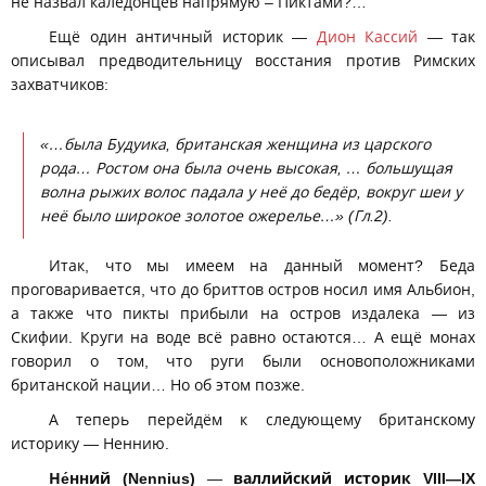
не назвал каледонцев напрямую – Пиктами?…
Ещё один античный историк —
Дион Кассий
— так
описывал предводительницу восстания против Римских
захватчиков:
«…была Будуика, британская женщина из царского
рода… Ростом она была очень высокая, … большущая
волна рыжих волос падала у неё до бедёр, вокруг шеи у
неё было широкое золотое ожерелье…» (Гл.2).
Итак, что мы имеем на данный момент? Беда
проговаривается, что до бриттов остров носил имя Альбион,
а также что пикты прибыли на остров издалека — из
Скифии. Круги на воде всё равно остаются… А ещё монах
говорил о том, что руги были основоположниками
британской нации… Но об этом позже.
А теперь перейдём к следующему британскому
историку — Неннию.
Не́нний (Nennius)
—
валлийский историк VIII—IX