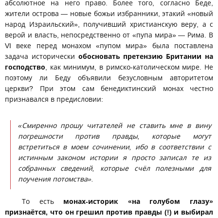
абсолютное на него право. Более того, согласно Беде,
жители острова — новые божьи избранники, этакий «новый
народ Израильский», получивший христианскую веру, а с
верой и власть, непосредственно от «пупа мира» — Рима. В
VI веке перед монахом «пупом мира» была поставлена
задача исторически
обосновать претензию Британии на
господство
, как минимум, в римско-католическом мире. Не
поэтому ли Беду объявили безусловным авторитетом
церкви? При этом сам бенедиктинский монах честно
признавался в предисловии:
«Смиренно прошу читателей не ставить мне в вину
погрешности против правды, которые могут
встретиться в моем сочинении, ибо в соответствии с
истинным законом истории я просто записал те из
собранных сведений, которые счёл полезными для
поучения потомства».
То есть
монах-историк «на голубом глазу»
признаётся, что он грешил против правды (!) и выбирал