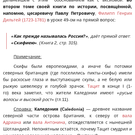
втором томе своей книги по истории, посвящённой,
напомню, цесаревичу Павлу Петровичу
,
Филипп Генрих
Дильтей (1723-1781)
в уроке 49-ом на прямой вопрос:
«Как прежде называлась Россия?»
, даёт прямой ответ:
«Скифиею»
. (Книга 2, стр. 315).
Примечание:
Скифы были европеоидами, а иначе бы потомки
северных британцев (где поселились пикты-скифы) имели
бы раскосые глаза и выступающие скулы, а не белую или
рыжую шевелюру и голубой зрачок.
Тацит
в конце I (1-
го) века заметил, что жители Каледонии имеют «
русые
волосы и высокий рост
» (гл.11).
Справка:
Каледония (Caledonia)
— древнее название
северной части острова Британия, к северу от
вала
Адриана
или
вала Антонина
, отождествляется с нынешней
Шотландией. Непонятным остаётся, почему Тацит смудрил и