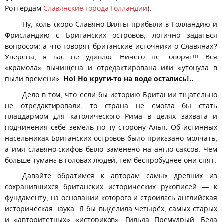
Роттердам
Славянские города Голландии
).
Ну, коль скоро Славяно-Вилты прибыли в Голландию и
Фрисландию с Британских островов, логично задаться
вопросом: а что говорят британские источники о Славянах?
Уверена, я вас не удивлю. Ничего не говорят!!! Вся
«крамола» вычищена и отредактирована или «утонула в
пыли времени».
Но! Но круги-то на воде остались!..
Дело в том, что если бы историю Британии тщательно
не отредактировали, то страна не смогла бы стать
плацдармом для католического Рима в целях захвата и
подчинения себе земель по ту сторону Альп. Об истинных
насельниках Британских островов было приказано молчать,
а имя славяно-скифов было заменено на англо-саксов. Чем
больше тумана в головах людей, тем беспробуднее они спят.
Давайте обратимся к авторам самых древних из
сохранившихся британских исторических рукописей — к
фундаменту, на основании которого и строилась английская
историческая наука. Я бы выделила четырёх, самых старых
и «авторитетных» «историков»: Гильда Премудрый, Беда