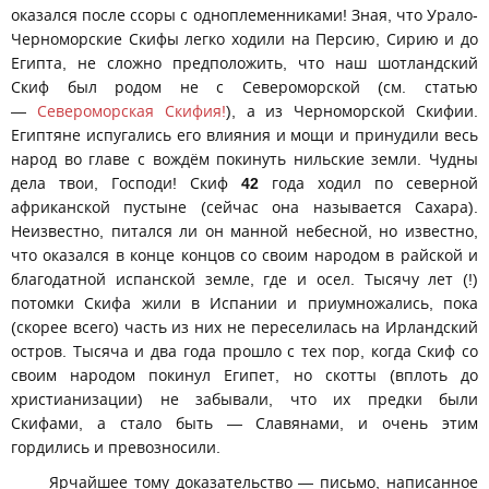
оказался после ссоры с одноплеменниками! Зная, что Урало-
Черноморские Скифы легко ходили на Персию, Сирию и до
Египта, не сложно предположить, что наш шотландский
Скиф был родом не с Североморской (см. статью
—
Североморская Скифия!
), а из Черноморской Скифии.
Египтяне испугались его влияния и мощи и принудили весь
народ во главе с вождём покинуть нильские земли. Чудны
дела твои, Господи! Скиф
42
года ходил по северной
африканской пустыне (сейчас она называется Сахара).
Неизвестно, питался ли он манной небесной, но известно,
что оказался в конце концов со своим народом в райской и
благодатной испанской земле, где и осел. Тысячу лет (!)
потомки Скифа жили в Испании и приумножались, пока
(скорее всего) часть из них не переселилась на Ирландский
остров. Тысяча и два года прошло с тех пор, когда Скиф со
своим народом покинул Египет, но скотты (вплоть до
христианизации) не забывали, что их предки были
Скифами, а стало быть — Славянами, и очень этим
гордились и превозносили.
Ярчайшее тому доказательство — письмо, написанное