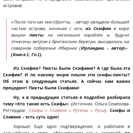
островов:
«После того как они (бритты, - автор) овладели большей
частью острова, начиная с юга,
из Скифии
в море
вышли
пикты
на нескольких кораблях и, будучи
отнесены ветром к британским берегам, высадились на
северном побережье Ибернии (
Ирландии, - автор
)».
(Книга 1, Гл.1).
Из Скифии? Пикты были Скифами? А где была эта
Скифия? И по какому морю плыли эти скифы-пикты?
Об этом в следующих статьях. А сейчас нам важен
прецедент! Пикты были Скифами!
Ну, а в предыдущих статьях я подробно разбирала
тему «Кто такие есть Скифы».
(Источник: Ольга Семёнова-
Роттердам
Скифы = Славяне = Рутены = Русы
).
Скифы и
Славяне – есть суть одно!
Хорошо! Ещё одно подтверждение, и работаем в
дальнейшем с этим обоснованием как с аксиомой:
во