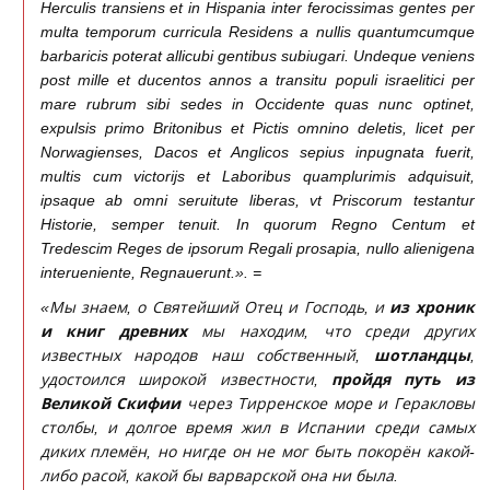
Herculis transiens et in Hispania inter ferocissimas gentes per
multa temporum curricula Residens a nullis quantumcumque
barbaricis poterat allicubi gentibus subiugari. Undeque veniens
post mille et ducentos annos a transitu populi israelitici per
mare rubrum sibi sedes in Occidente quas nunc optinet,
expulsis primo Britonibus et Pictis omnino deletis, licet per
Norwagienses, Dacos et Anglicos sepius inpugnata fuerit,
multis cum victorijs et Laboribus quamplurimis adquisuit,
ipsaque ab omni seruitute liberas, vt Priscorum testantur
Historie, semper tenuit. In quorum Regno Centum et
Tredescim Reges de ipsorum Regali prosapia, nullo alienigena
interueniente, Regnauerunt.». =
«Мы знаем, о Святейший Отец и Господь, и
из хроник
и книг древних
мы находим, что среди других
известных народов наш собственный,
шотландцы
,
удостоился широкой известности,
пройдя путь из
Великой Скифии
через Тирренское море и Геракловы
столбы, и долгое время жил в Испании среди самых
диких племён, но нигде он не мог быть покорён какой-
либо расой, какой бы варварской она ни была.