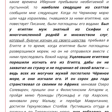
какие времена Иберния пребывала необитаемой и
пустынной, то
наиболее сведущие из скоттов
сообщили мне следующее. Когда по Чермному морю
шли чада израилевы, гнавшиеся за ними египтяне, как
повествует Писание, были поглощены его водами.
Был
у египтян муж знатный из Скифии с
многочисленной роднёй и множеством слуг
,
который, будучи изгнан из своего царства
, пребывал в
Египте в то время, когда египтяне были поглощены
разверзшимся морем, но он не отправился вместе с
ними преследовать божий народ.
Уцелевшие египтяне
порешили изгнать его из Египта, дабы он не
захватил их страну и не подчинил её своей власти —
ведь всех их могучих мужей поглотило Чёрмное
море, и они изгнали его. И он сорок два года
странствовал со своими по Африке
; миновав Озеро
Солеварен, пришли они к Филистинским Алтарям и,
пройдя мимо Рузикады (Русикады) и гор Азарских,
миновали реку Мальву, и перейдя Мавританию,
достигли Геркулесовых Столбов. Пустившись оттуда в
плаванье по Тирренскому морю,
они добрались до