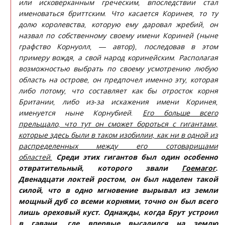
или исковерканным греческим, впоследствии стал
именоваться бриттским. Что касается Коринея, то ту
долю королевства, которую ему даровал жребий, он
назвал по собственному своему имени Кориней (ныне
графство Корнуолл, — автор), последовав в этом
примеру вождя, а свой народ коринейским. Располагая
возможностью выбрать по своему усмотрению любую
область на острове, он предпочел именно эту, которая
либо потому, что составляет как бы отросток корня
Британии, либо из-за искажения имени Коринея,
именуется ныне Корнубией.
Его больше всего
прельщало, что тут он сможет бороться с гигантами,
которые здесь были в таком изобилии, как ни в одной из
распределенных между его сотоварищами
областей.
Среди этих гигантов был один особенно
отвратительный, которого звали
Гоемагог
.
Двенадцати локтей ростом, он был наделен такой
силой, что в одно мгновение вырывал из земли
мощный дуб со всеми корнями, точно он был всего
лишь ореховый куст. Однажды, когда Брут устроил
в гавани, где впервые высадился на землю