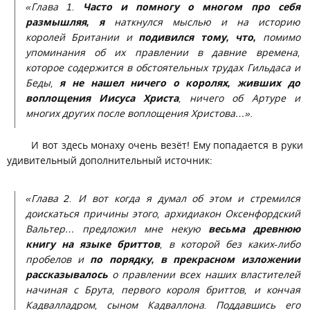
«Глава 1.
Часто и помногу о многом про себя
размышляя, я
наткнулся мыслью и на историю
королей Британии и
подивился тому, что,
помимо
упоминания об их правлении в давние времена,
которое содержится в обстоятельных трудах Гильдаса и
Беды,
я не нашел ничего о королях, живших до
воплощения Иисуса Христа
, ничего об Артуре и
многих других после воплощения Христова…».
И вот здесь монаху очень везёт! Ему попадается в руки
удивительный дополнительный источник:
«Глава 2. И вот когда я думал об этом и стремился
доискаться причины этого, архидиакон Оксенфордский
Вальтер… предложил мне некую
весьма
древнюю
книгу на языке бриттов
, в которой без каких-либо
пробелов и
по порядку, в прекрасном изложении
рассказывалось
о правлении всех наших властителей
начиная с Брута, первого короля бриттов, и кончая
Кадвалладром, сыном Кадваллона. Поддавшись его