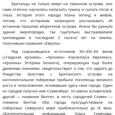
Британцы не только живут на туманном острове, они
сами отлично научились напускать туману и сыпать песок в
глаза. История этого народа полна легенд и мифов,
потому что историкам запрещено рассказывать об
истинном прошлом аборигенов острова. Иначе бы рухнуло
здание миропорядка, так тщательно выстраиваемое
кукловодами в последние 2 тысячи лет на землях,
получивших название «Европа».
Ряд сохранившихся источников XV–XVI–XII веков
(«Гаудская хроника», «Хроника» Корнелиуса Аврелиуса,
«Хроника» Эггерика Бенинга), оперирующих ещё более
древними знаниями, свидетельствуют о том, что задолго до
Рождества Христова с Британского острова на
континентальное побережье прибыли поселенцы великого
роста и телосложения, основавшие здесь свои города. Один
из городов получил имя Славенбюрг, по имени основателей,
другой — название Вилтен, в честь сородичей Славян —
племени Вилтов. Оба города просуществовали на
побережье Северного моря приблизительно до IX века.
(Дополнительная информация: Ольга Семёнова-