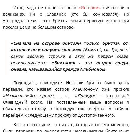
Итак, Беда не пишет в своей
«Истории»
ничего ни о
великанах, ни о Славянах (кто бы сомневался), но
утверждал тезис, что бритты были первыми исконными
поселенцами на большом острове:
«Сначала на острове обитали только бритты, от
которых он и получил свое имя. (Книга 1, гл. 1)»
; он в
самой верхней строчке в этой же первой главе
проговаривается:
«Британия - это остров среди
океана, называвшийся прежде Альбионом».
Подождите, подождите. Но если бритты были здесь
первыми, кто назвал остров Альбионом? Уже прокол!
«Называвшийся прежде … »
. «
Прежде
» — это когда?
Очевидный косяк. На поставленные выше вопросы я
обязательно отвечу в последующих очерках. А сейчас
перейдём к следующему проколу от Достопочтенного.
Вот что он пишет о пиктах, которые по его мнению,
были вторыми по очерёдности насельниками британских