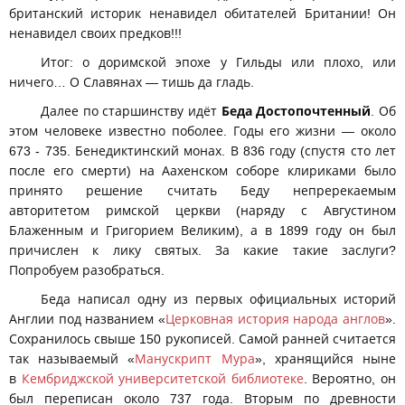
британский историк ненавидел обитателей Британии! Он
ненавидел своих предков!!!
Итог: о доримской эпохе у Гильды или плохо, или
ничего… О Славянах — тишь да гладь.
Далее по старшинству идёт
Беда Достопочтенный
. Об
этом человеке известно поболее. Годы его жизни — около
673 - 735. Бенедиктинский монах. В 836 году (спустя сто лет
после его смерти) на Аахенском соборе клириками было
принято решение считать Беду непререкаемым
авторитетом римской церкви (наряду с Августином
Блаженным и Григорием Великим), а в 1899 году он был
причислен к лику святых. За какие такие заслуги?
Попробуем разобраться.
Беда написал одну из первых официальных историй
Англии под названием «
Церковная история народа англов
».
Сохранилось свыше 150 рукописей. Самой ранней считается
так называемый «
Манускрипт Мура
», хранящийся ныне
в
Кембриджской университетской библиотеке
. Вероятно, он
был переписан около 737 года. Вторым по древности