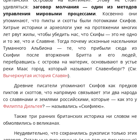
удивляться:
заговор молчания — один из методов
управления мировыми процессами
. Косвенно они
упоминают, что пикты и скотты были потомками Скифов.
Хитрые историки и археологи уже на протяжении многих
лет рвут жилы, чтобы убедить нас, что Скифы — это не одно
и то же, что и Славяне. Тогда почему исконные насельники
Туманного Альбиона — те, что прибыли сюда из
Скифии после вторжения Бритта и его людей,
перебравшись с острова на материк, основывают в устье
реки Маас город, который называют Славенбюрг? (См:
Вычеркнутая история Славян
).
Древние писатели упоминают Скифов как предков
пиктов и скоттов, что напрямую связывает эти два народа
со славянами и землями российскими, которые — как это у
Филиппа Дильтея
? — назывались «Скифиею».
Также три ранних британских историка ни словом не
обмолвились о великанах.
Неудивительно, что сохранились рукописи только этих
авторов. Остальные письменные (и не только письменные)