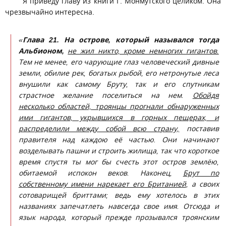
Я приведу главу из книги Г. Монмутского целиком. Она
чрезвычайно интересна.
«
Глава 21.
На острове, который назывался тогда
Альбионом,
не жил никто, кроме немногих гигантов.
Тем не менее, его чарующие глаз человеческий дивные
земли, обилие рек, богатых рыбой, его нетронутые леса
внушили как самому Бруту, так и его спутникам
страстное желание поселиться на нем.
Обойдя
несколько областей, троянцы прогнали обнаруженных
ими гигантов, укрывшихся в горных пещерах, и
распределили между собой всю страну,
поставив
правителя над каждою её частью. Они начинают
возделывать пашни и строить жилища, так что короткое
время спустя ты мог бы счесть этот остров землёю,
обитаемой испокон веков. Наконец,
Брут по
собственному имени нарекает его Британией
, а своих
сотоварищей бриттами; ведь ему хотелось в этих
названиях запечатлеть навсегда свое имя. Отсюда и
язык народа, который прежде прозывался троянским