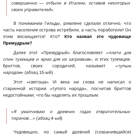
совершенно — отбыли в Италию, оставив некоторых
своих управителей».
В понимании Гильды, римляне сделали отлично, что
часть населения острова истребили, а часть поработили! Он
этим восхищается! Кто?
Кто назвал это чудовище
Премудрым?
Далее этот «Премудрый» благословляет
«плети для
спин туземцев и ярмо для их загривков»
, и этих туземцев-
бриттов, своих сородичей, называет
«тупым
народом»
(абзац 15-ый) .
Этот «святоша» VI века ни слова не написал о
старинной истории «тупого народа», посчитав бриттов
недостойными, что бы наделять их прошлым:
«Я умалчиваю о древних годах отвратительных
тиранов…» (абзац 4-ый).
Чудовищно, но самый древний (сохранившийся)