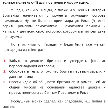
только полезную (!) для поучения информацию.
У Беды, как и у Гильды, а позже и у Ненния, история
Британии начинается с момента оккупации острова
римлянами. Ну, не было истории мира до Рима (!), если
верить римским захватчикам... Захватчики пришли и
написали для всех свою историю, которой мы по сей день
пользуемся.
Но в отличии от Гильды, у Беды была уже чёткая
разнарядка из «Центра»:
Забыть о дикости бриттов и утвердить факт их
первообладания островом;
Обосновать тезис о том, что бритты первыми заселили
данные земли.
Ввести идею об общности британцев и римлян, об их
общей миссии на основании единства церкви и
преемственности со Святым Престолом в Риме.
Послушный монах сделал, как следовало, и… попал в
святые.