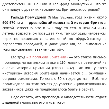
Достопочтенный, Ненний и Гальфрид Монмутский. Что же
они пишут о древних насельниках Британских островов?
Ги́льда Премудрый
(Gildas Sapiens, года жизни, около
500-570 г.г.
) —
древнейший известный историк бриттов
,
святой. Известно, что в 520 году, то есть в нежном 20-ти
летнем возрасте, он посещает Рим. Там молодым человеком,
вероятно, восхищаются за его юный, но твёрдый взгляд на
варварство сородичей, и дают указания, за выполнение
коих присваивают звание «святой».
Его труд
«О погибели Британии»
— это этакое письмо-
проповедь на латинском языке в 110 главах с претензией на
анализ истории Британии (главы 3-32). Так вот, у этого
«историка» история британцев начинается с… оккупации
острова римлянами. То есть с 50-х годов до н.э... Всё, что
происходило на этих землях до условно «цивилизованных»
захватчиков, даже не предполагалось брать в расчёт.
Надо сказать, что проповедь о благодетельности отдаёт
душевной гнилостью этого «святого».