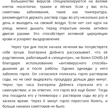
Большинство вирусов специализируются на взломе
клеток носоглотки, трахеи и лёгких. Если у вас есть
симптомы заболевания, такие как температура,
рекомендуется держать раствор соды во рту несколько раз в
день и выходить на свежий воздух. Если нет сил идти на
улицу, можно дышать перед открытым окном, активно
двигая руками. Это способствует активной циркуляции
крови и ускоряет выздоровление.
Через три дня после начала лечения вы почувствуете
себя лучше. Екатерина Дейнега рассказывает, что её
родственник, работавший в «эпицентре», не болел COVID-19
благодаря использованию «антивирусного способа»
дыхания до и после работы. Однако однажды у него
заболело горло. Он согласился полоскать горло раствором
соды, но не смог выдержать процедуру дольше двух минут.
Через три часа Екатерина Дейнега спросила его о
самочувствии, и он ответил, что горло всё ещё болит. Тогда
она посадила его у телевизора с раствором соды во рту и
засекла время. Через 5 минут горло перестало болеть, и
больше никаких симптомов не было.