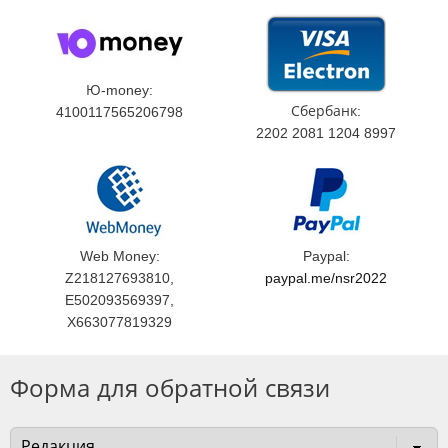
Ю-money:
Сбербанк:
4100117565206798
2202 2081 1204 8997
Web Money:
Paypal:
Z218127693810,
paypal.me/nsr2022
E502093569397,
X663077819329
Форма для обратной связи