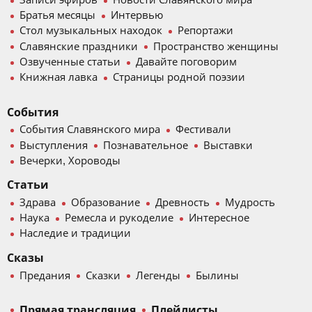
Братья месяцы
Интервью
Стол музыкальных находок
Репортажи
Славянские праздники
Пространство женщины
Озвученные статьи
Давайте поговорим
Книжная лавка
Страницы родной поэзии
События
События Славянского мира
Фестивали
Выступления
Познавательное
Выставки
Вечерки, Хороводы
Статьи
Здрава
Образование
Древность
Мудрость
Наука
Ремесла и рукоделие
Интересное
Наследие и традиции
Сказы
Предания
Сказки
Легенды
Былины
Прямая трансляция
Плейлисты