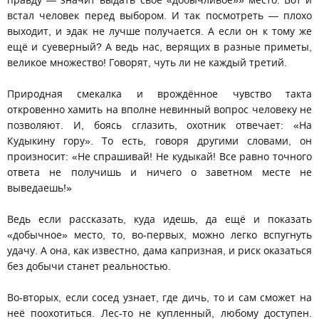
правду — значит выдать своё «добычливое»» место. Вот и
встал человек перед выбором. И так посмотреть — плохо
выходит, и эдак не лучше получается. А если он к тому же
ещё и суеверный? А ведь нас, верящих в разные приметы,
великое множество! Говорят, чуть ли не каждый третий.
Природная смекалка и врождённое чувство такта
откровенно хамить на вполне невинный вопрос человеку не
позволяют. И, боясь сглазить, охотник отвечает: «На
Кудыкину гору». То есть, говоря другими словами, он
произносит: «Не спрашивай! Не кудыкай! Все равно точного
ответа не получишь и ничего о заветном месте не
выведаешь!»
Ведь если рассказать, куда идешь, да ещё и показать
«добычное» место, то, во-первых, можно легко вспугнуть
удачу. А она, как известно, дама капризная, и риск оказаться
без добычи станет реальностью.
Во-вторых, если сосед узнает, где дичь, то и сам сможет на
неё поохотиться. Лес-то не купленный, любому доступен.