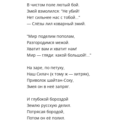
В чистом поле лютый бой.
Змей взмолился: "Не убий!
Нет сильнее нас с тобой..."
— Слёзы лил коварный змий.
"Мир поделим пополам,
Разгородимся межой.
Хватит вам и хватит нам!
Мир — гляди: какой большой!..."
На заре, по петуху,
Наш Силач (к тому ж — хитряк),
Приволок шайтан-Соху,
Змея он в неё запряг.
И глубокой бороздой
Землю русскую делил.
Потрясая бородой,
Потом он её полил.