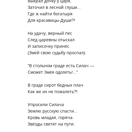
Выкрал дочку у царя,
Заточил в лесной глуши...
Где ж найти богатыря
Для красавицы-Души?!
На удачу, верный пёс
След царевны отыскал
И записочку принёс.
(Змей свою судьбу проспал).
"В стольном граде есть Силач —
Сможет Змея одолеть!..."
В граде сирот бедных плач
Как же их не пожалеть?!
Упросили Силача
Землю русскую спасти...
Кровь младая, горяча.
Звёзды светят на пути.