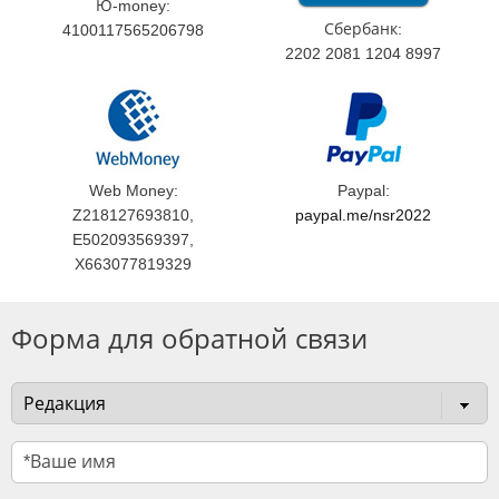
Ю-money:
Сбербанк:
4100117565206798
2202 2081 1204 8997
Web Money:
Paypal:
Z218127693810,
paypal.me/nsr2022
E502093569397,
X663077819329
Форма для обратной связи