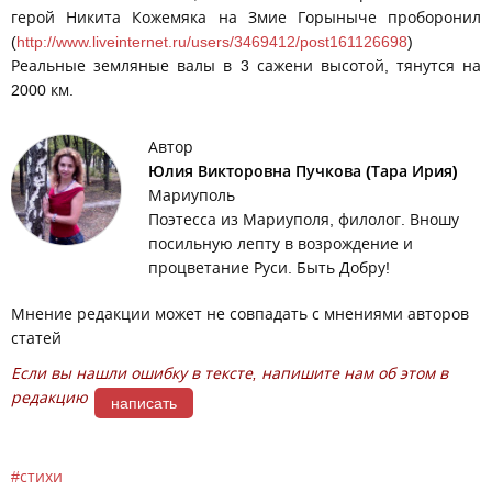
герой Никита Кожемяка на Змие Горыныче проборонил
(
http://www.liveinternet.ru/users/3469412/post161126698
)
Реальные земляные валы в 3 сажени высотой, тянутся на
2000 км.
Автор
Юлия Викторовна Пучкова (Тара Ирия)
Мариуполь
Поэтесса из Мариуполя, филолог. Вношу
посильную лепту в возрождение и
процветание Руси. Быть Добру!
Мнение редакции может не совпадать с мнениями авторов
статей
Если вы нашли ошибку в тексте, напишите нам об этом в
редакцию
написать
стихи