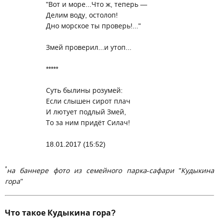
"Вот и море...Что ж, теперь —
Делим воду, остолоп!
Дно морское ты проверь!..."
Змей проверил...и утоп...
*****
Суть былины розумей:
Если слышен сирот плач
И лютует подлый Змей,
То за ним придёт Силач!
18.01.2017 (15:52)
*
на баннере фото из семейного парка-сафари "Кудыкина
гора"
Что такое Кудыкина гора?