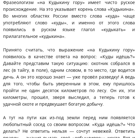
Фразеологизм «на Кудыкину гору» имеет чисто руское
происхождение. На это указывает корень слова «Кудыкина».
Во многих областях России вместо слова «куда» чаще
употребляют слово «куды», и именно от этого слова
появились в руском языке глагол «кудыкать» и
прилагательное «кудыкина».
Принято считать, что выражение «на Кудыкину гору»
появилось в качестве ответа на вопрос: «Куды идёшь?»
Давайте представим такую ситуацию: охотник собрался в
лес (в тайгу, в поле), одним словом, в то место, где водится
дичь. А он это хорошо знает — уже провёл разведку! А ведь
для того, чтобы быть уверенным в этом, ему пришлось
пройти не один десяток километров по лесу. Он их, эти
километры, прошёл, зверя выследил, а теперь готов к
удачной охоте и предвкушает богатую добычу.
А тут на пути как из-под земли перед ним появляется
любопытный сосед со своим вопросом: «Куда идёшь?» Что
делать? Не ответить нельзя — сочтут невежей. Ответить