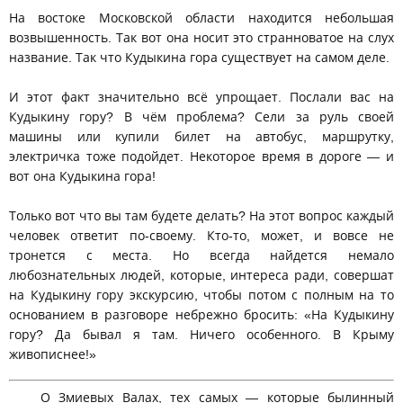
На востоке Московской области находится небольшая
возвышенность. Так вот она носит это странноватое на слух
название. Так что Кудыкина гора существует на самом деле.
И этот факт значительно всё упрощает. Послали вас на
Кудыкину гору? В чём проблема? Сели за руль своей
машины или купили билет на автобус, маршрутку,
электричка тоже подойдет. Некоторое время в дороге — и
вот она Кудыкина гора!
Только вот что вы там будете делать? На этот вопрос каждый
человек ответит по-своему. Кто-то, может, и вовсе не
тронется с места. Но всегда найдется немало
любознательных людей, которые, интереса ради, совершат
на Кудыкину гору экскурсию, чтобы потом с полным на то
основанием в разговоре небрежно бросить: «На Кудыкину
гору? Да бывал я там. Ничего особенного. В Крыму
живописнее!»
О Змиевых Валах, тех самых — которые былинный