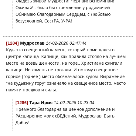
кладезь живой Мудрости! Черпай! Вспоминай!
Оживай! - было бы стремление у родимичей...
Обнимаю благодарным Сердцем, с Любовью
безусловной, СестРА, У-РА!
[1284]
Мудрослав
14-02-2026 02:47:44
Куд- это свещенный камень, который помещался в
центре капища. Капище, как правила стояло на лучшем
месте на возвышенности, на горе.. Христиане сжигали
капище. Но камень не трогали. И потому свещенное
горное (горнее ) место обозначалось кудом. Выражение
"на кудыкину гору" означало на свещенное место, место
памяти предков и силы.
[1286]
Тара Ирия
14-02-2026 10:23:04
Премного благодарна за ценное дополнение и
РАсширение моих сВЕДений, Мудрослав! Быть
Добру!