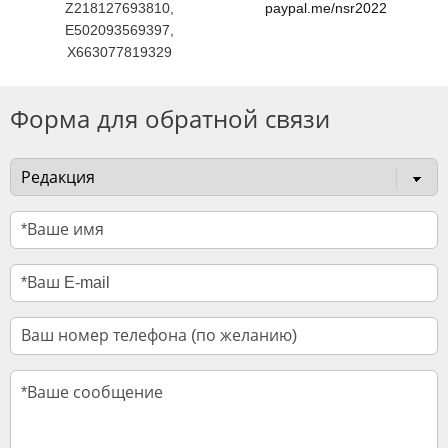
Z218127693810,
paypal.me/nsr2022
E502093569397,
X663077819329
Форма для обратной связи