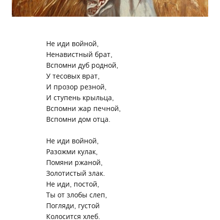
Не иди войной,
Ненавистный брат,
Вспомни дуб родной,
У тесовых врат,
И прозор резной,
И ступень крыльца,
Вспомни жар печной,
Вспомни дом отца.
Не иди войной,
Разожми кулак,
Помяни ржаной,
Золотистый злак.
Не иди, постой,
Ты от злобы слеп,
Погляди, густой
Колосится хлеб.