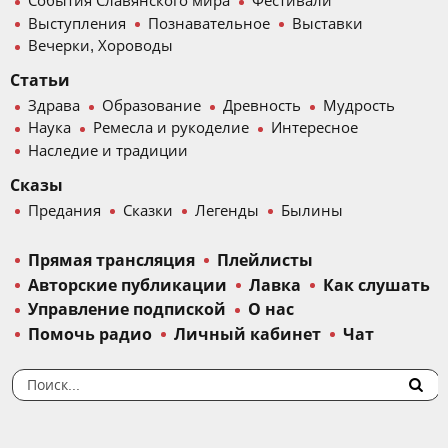
События Славянского мира
Фестивали
Выступления
Познавательное
Выставки
Вечерки, Хороводы
Статьи
Здрава
Образование
Древность
Мудрость
Наука
Ремесла и рукоделие
Интересное
Наследие и традиции
Сказы
Предания
Сказки
Легенды
Былины
Прямая трансляция
Плейлисты
Авторские публикации
Лавка
Как слушать
Управление подпиской
О нас
Помочь радио
Личный кабинет
Чат