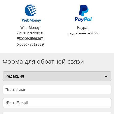
Web Money:
Paypal:
Z218127693810,
paypal.me/nsr2022
E502093569397,
X663077819329
Форма для обратной связи