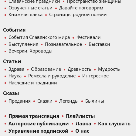
Славянские праздники
Пространство женщины
Озвученные статьи
Давайте поговорим
Книжная лавка
Страницы родной поэзии
События
События Славянского мира
Фестивали
Выступления
Познавательное
Выставки
Вечерки, Хороводы
Статьи
Здрава
Образование
Древность
Мудрость
Наука
Ремесла и рукоделие
Интересное
Наследие и традиции
Сказы
Предания
Сказки
Легенды
Былины
Прямая трансляция
Плейлисты
Авторские публикации
Лавка
Как слушать
Управление подпиской
О нас