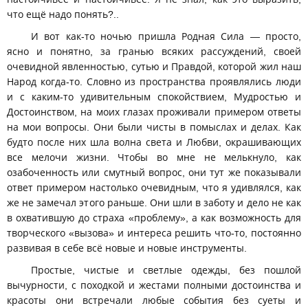
что ещё надо понять?..
И вот как-то ночью пришла Родная Сила — просто,
ясно и понятно, за гранью всяких рассуждений, своей
очевидной явленностью, сутью и Правдой, которой жил наш
Народ когда-то. Словно из пространства проявлялись люди
и с каким-то удивительным спокойствием, Мудростью и
Достоинством, на моих глазах проживали примером ответы
на мои вопросы. Они были чисты в помыслах и делах. Как
будто после них шла волна света и Любви, окрашивающих
все мелочи жизни. Чтобы во мне не мелькнуло, как
озабоченность или смутный вопрос, они тут же показывали
ответ примером настолько очевидным, что я удивлялся, как
же не замечал этого раньше. Они шли в заботу и дело не как
в охватившую до страха «проблему», а как возможность для
творческого «вызова» и интереса решить что-то, постоянно
развивая в себе всё новые и новые инструменты.
Простые, чистые и светлые одежды, без пошлой
вычурности, с походкой и жестами полными достоинства и
красоты они встречали любые события без суеты и