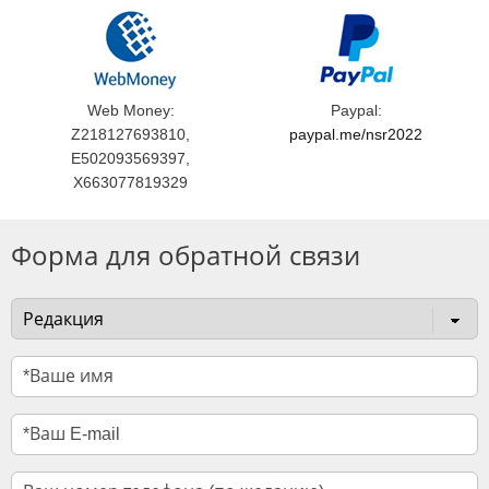
Web Money:
Paypal:
Z218127693810,
paypal.me/nsr2022
E502093569397,
X663077819329
Форма для обратной связи