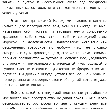
заботы о пустом в бесконечной суете под предлогом
надуманных масок гордыни и страхов что-то потерять, не
успеть, упустить.
Этот, некогда великий Народ, жил словно в кипятке
булькающего пространства тем, чем он никогда не был,
изматывая себя, уставая и забывая нечто сокровенно
красивое о себе самом, стирая себя и сородичей этим
мороком не человечности. Залихватские «объяснения»
бесконечных говорунов по любому чиху, не столько
смотрели в суть происходящего, сколько тешились своими
перьями всезнайства — пустого и бесполезного, уводящего
в сторону и приучающего к очередной лжи, ведущей в
тупики. Слепые и спящие, упакованные бредом этих игр
ведут себя и других в никуда, уставая всё больше и больше,
но не уставая от очередных слов и обещаний, которые даже
не знали, как исполнять…
Всё это какой-то невидимой плотностью утрамбовало
моё внутреннее пространство, не давая покоя. Я жил, и это
беспокойство-вопрос росли во мне с каждым днём всё
настойчивее и настойчивее. Я не знал, как это выразить,