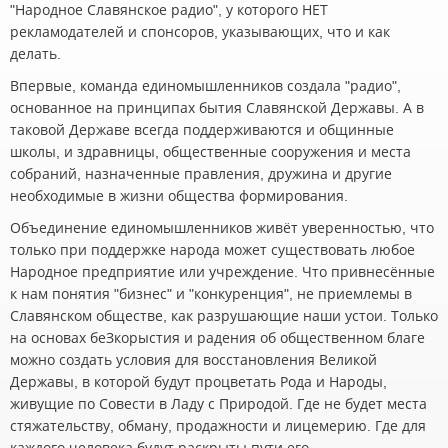
"Народное Славянское радио", у которого НЕТ
рекламодателей и спонсоров, указывающих, что и как
делать.
Впервые, команда единомышленников создала "радио",
основанное на принципах бытия Славянской Державы. А в
таковой Державе всегда поддерживаются и общинные
школы, и здравницы, общественные сооружения и места
собраний, назначенные правления, дружина и другие
необходимые в жизни общества формирования.
Объединение единомышленников живёт уверенностью, что
только при поддержке народа может существовать любое
Народное предприятие или учреждение. Что привнесённые
к нам понятия "бизнес" и "конкуренция", не приемлемы в
Славянском обществе, как разрушающие наши устои. Только
на основах беЗкорыстия и радения об общественном благе
можно создать условия для восстановления Великой
Державы, в которой будут процветать Рода и Народы,
живущие по Совести в Ладу с Природой. Где не будет места
стяжательству, обману, продажности и лицемерию. Где для
каждого человека будут раскрыты пути его