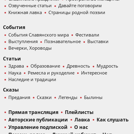
Озвученные статьи
Давайте поговорим
Книжная лавка
Страницы родной поэзии
События
События Славянского мира
Фестивали
Выступления
Познавательное
Выставки
Вечерки, Хороводы
Статьи
Здрава
Образование
Древность
Мудрость
Наука
Ремесла и рукоделие
Интересное
Наследие и традиции
Сказы
Предания
Сказки
Легенды
Былины
Прямая трансляция
Плейлисты
Авторские публикации
Лавка
Как слушать
Управление подпиской
О нас