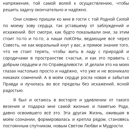
напряжения, той самой волей к осуществлению, чтобы
решить задачу окончательно и надёжно.
Они словно пришли ко мне в гости с той Родной Силой
по моему зову сердца, так уставшему от заблуждений и
искажений. Вот смотри, как будто показывали они, за этим
стоит то-то и то-то, а наши поКОНы, ведающие всё через
Совесть, не как моральный кнут у вас, а прямое знание того,
что не стоит терять, чтобы жить в ладу с природой и
сородичами в пространстве счастья, и как это править с
добрым сердцем и по Справедливости. И делали это на моих
глазах настолько просто и надёжно, что уже и не возникало
никаких сомнений. А в моём сердце росла новая и забытая
Правда и лучилась во все пределы без искажений, ясной
радостью.
Я был и остаюсь в восторге и удивлении от такого
везения и подарка мне самой жизнью и памятью Рода,
давно освоившего всё это. Эта другая Жизнь, ожившая в
моём сознании, формировалась и крепла рядом, становясь
постоянным спутником, новым Светом Любви и Мудрости.