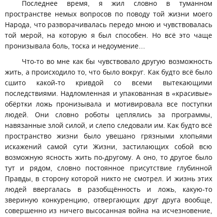
Последнее время, я жил словно в туманном
пространстве немых вопросов по поводу той жизни моего
Народа, что разворачивалась передо мною и чувствовалась
той мерой, на которую я был способен. Но всё это чаще
пронизывала боль, тоска и недоумение…
Что-то во мне как бы чувствовало другую возможность
жить, а происходило то, что было вокруг. Как будто всё было
сшито какой-то кривдой со всеми вытекающими
последствиями. Надломленная и упакованная в «красивые»
обёртки ложь пронизывала и мотивировала все поступки
людей. Они словно роботы цеплялись за программы,
навязанные злой силой, и слепо следовали им. Как будто всё
пространство жизни было увешано грязными хлопьями
искажений самой сути Жизни, застилающих собой всю
возможную ясность жить по-другому. А оно, то другое было
тут и рядом, словно постоянное присутствие глубинной
Правды, в сторону которой никто не смотрел. И жизнь этих
людей ввергалась в разобщённость и ложь, какую-то
звериную конкуренцию, отвергающих друг друга вообще,
совершенно из ничего высосанная война на исчезновение,