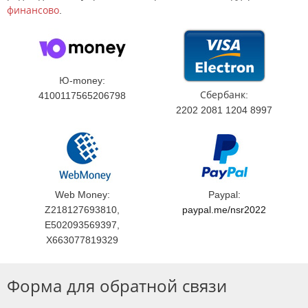
финансово
.
Ю-money:
Сбербанк:
4100117565206798
2202 2081 1204 8997
Web Money:
Paypal:
Z218127693810,
paypal.me/nsr2022
E502093569397,
X663077819329
Форма для обратной связи