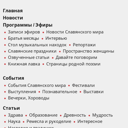
Главная
Новости
Программы / Эфиры
Записи эфиров
Новости Славянского мира
Братья месяцы
Интервью
Стол музыкальных находок
Репортажи
Славянские праздники
Пространство женщины
Озвученные статьи
Давайте поговорим
Книжная лавка
Страницы родной поэзии
События
События Славянского мира
Фестивали
Выступления
Познавательное
Выставки
Вечерки, Хороводы
Статьи
Здрава
Образование
Древность
Мудрость
Наука
Ремесла и рукоделие
Интересное
Наследие и традиции