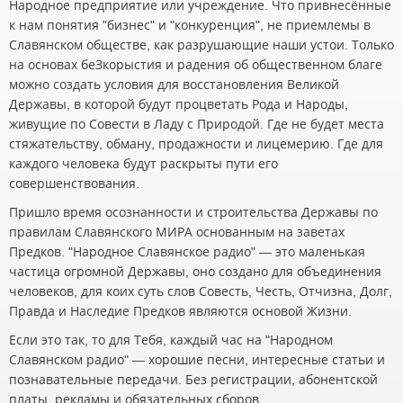
Народное предприятие или учреждение. Что привнесённые
к нам понятия "бизнес" и "конкуренция", не приемлемы в
Славянском обществе, как разрушающие наши устои. Только
на основах беЗкорыстия и радения об общественном благе
можно создать условия для восстановления Великой
Державы, в которой будут процветать Рода и Народы,
живущие по Совести в Ладу с Природой. Где не будет места
стяжательству, обману, продажности и лицемерию. Где для
каждого человека будут раскрыты пути его
совершенствования.
Пришло время осознанности и строительства Державы по
правилам Славянского МИРА основанным на заветах
Предков. "Народное Славянское радио" — это маленькая
частица огромной Державы, оно создано для объединения
человеков, для коих суть слов Совесть, Честь, Отчизна, Долг,
Правда и Наследие Предков являются основой Жизни.
Если это так, то для Тебя, каждый час на "Народном
Славянском радио" — хорошие песни, интересные статьи и
познавательные передачи. Без регистрации, абонентской
платы, рекламы и обязательных сборов.