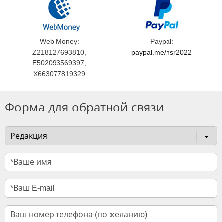
Web Money:
Paypal:
Z218127693810,
paypal.me/nsr2022
E502093569397,
X663077819329
Форма для обратной связи