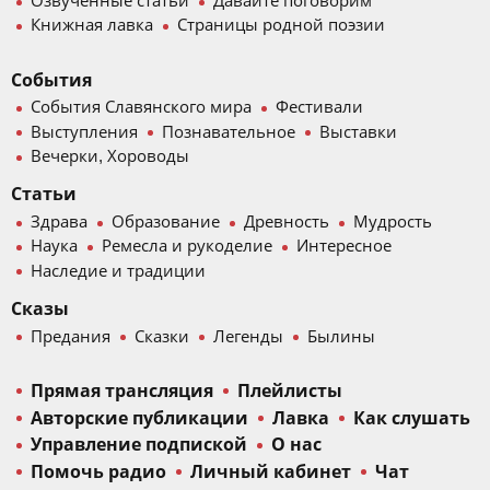
Озвученные статьи
Давайте поговорим
Книжная лавка
Страницы родной поэзии
События
События Славянского мира
Фестивали
Выступления
Познавательное
Выставки
Вечерки, Хороводы
Статьи
Здрава
Образование
Древность
Мудрость
Наука
Ремесла и рукоделие
Интересное
Наследие и традиции
Сказы
Предания
Сказки
Легенды
Былины
Прямая трансляция
Плейлисты
Авторские публикации
Лавка
Как слушать
Управление подпиской
О нас
Помочь радио
Личный кабинет
Чат