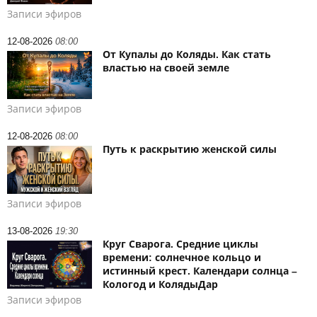
Записи эфиров
12-08-2026
08:00
От Купалы до Коляды. Как стать
властью на своей земле
Записи эфиров
12-08-2026
08:00
Путь к раскрытию женской силы
Записи эфиров
13-08-2026
19:30
Круг Сварога. Средние циклы
времени: солнечное кольцо и
истинный крест. Календари солнца –
Кологод и КолядыДар
Записи эфиров