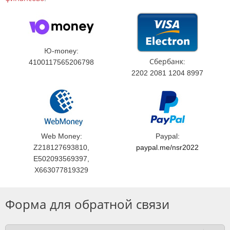
Ю-money:
Сбербанк:
4100117565206798
2202 2081 1204 8997
Web Money:
Paypal:
Z218127693810,
paypal.me/nsr2022
E502093569397,
X663077819329
Форма для обратной связи