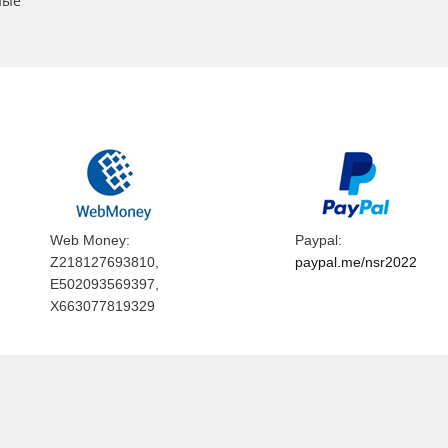
ные
Web Money:
Paypal:
Z218127693810,
paypal.me/nsr2022
E502093569397,
X663077819329