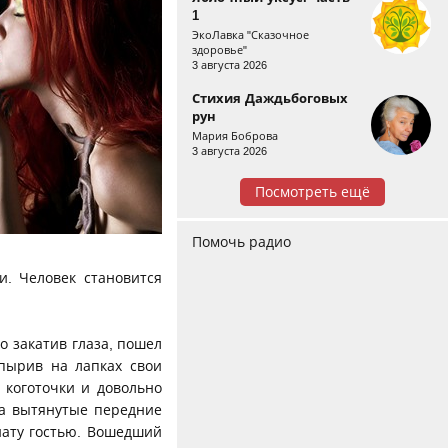
1
ЭкоЛавка "Сказочное
здоровье"
3 августа 2026
Стихия Даждьбоговых
рун
Мария Боброва
3 августа 2026
Посмотреть ещё
Помочь радио
и. Человек становится
о закатив глаза, пошел
опырив на лапках свои
 коготочки и довольно
на вытянутые передние
нату гостью. Вошедший