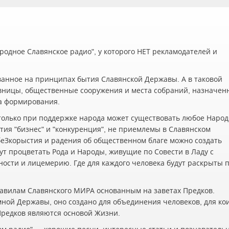
одное Славянское радио", у которого НЕТ рекламодателей и
ванное на принципах бытия Славянской Державы. А в таковой
вницы, общественные сооружения и места собраний, назначен
а формирования.
олько при поддержке народа может существовать любое Наро
ия "бизнес" и "конкуренция", не приемлемы в Славянском
беЗкорыстия и радения об общественном благе можно создать
ут процветать Рода и Народы, живущие по Совести в Ладу с
жности и лицемерию. Где для каждого человека будут раскрыты 
авилам Славянского МИРА основанным на заветах Предков.
мной Державы, оно создано для объединения человеков, для ко
 Предков являются основой Жизни.