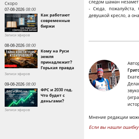
следом шаман незаметн
Скоро
- Сюда, пожалуйста, 
07-08-2026
08:00
Как работают
девушкой кресло, а она 
современные
биржи
Записи эфиров
08-08-2026
08:00
Кому на Руси
земля
принадлежит?
Авто
Горькая правда
Григ
Записи эфиров
Екат
Дела
09-08-2026
08:00
ФРС и 2030 год.
звук
Что будет с
(игр
деньгами?
исто
Записи эфиров
Мнение редакции може
Если вы нашли ошибку 