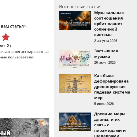
Интересные статьи
Музыкальные
соотношения
орбит планет
 вам статья?
солнечной
системы
2 августа 2026
ло: 3)
Застывшая
только
зарегистрированные
музыка
ные пользователи!
26 июля 2026
Как была
деформирована
древнерусская
пядевая система
мер
и
5 июля 2026
Древние меры
длины, и их
связь с
пирамидами и
шедеврами