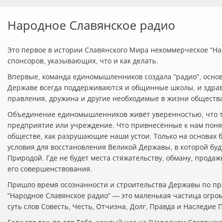
Народное Славянское радио
Это первое в истории Славянского Мира некоммерческое "Нар
спонсоров, указывающих, что и как делать.
Впервые, команда единомышленников создала "радио", осно
Державе всегда поддерживаются и общинные школы, и здра
правления, дружина и другие необходимые в жизни обществ
Объединение единомышленников живёт уверенностью, что т
предприятие или учреждение. Что привнесённые к нам понят
обществе, как разрушающие наши устои. Только на основах 
условия для восстановления Великой Державы, в которой буд
Природой. Где не будет места стяжательству, обману, прода
его совершенствования.
Пришло время осознанности и строительства Державы по пр
"Народное Славянское радио" — это маленькая частица огро
суть слов Совесть, Честь, Отчизна, Долг, Правда и Наследие