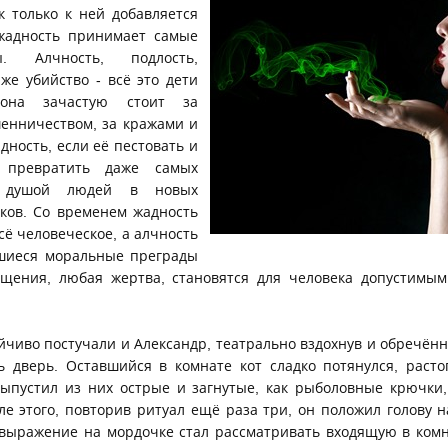
к только к ней добавляется
 жадность принимает самые
. Алчность, подлость,
же убийство - всё это дети
она зачастую стоит за
енничеством, за кражами и
ность, если её пестовать и
а превратить даже самых
 душой людей в новых
ков. Со временем жадность
сё человеческое, а алчность
вшиеся моральные преграды
щения, любая жертва, становятся для человека допустимым
чиво постучали и Александр, театрально вздохнув и обречённ
 дверь. Оставшийся в комнате кот сладко потянулся, раст
ыпустил из них острые и загнутые, как рыболовные крючки,
сле этого, повторив ритуал ещё раза три, он положил голову 
выражение на мордочке стал рассматривать входящую в ком