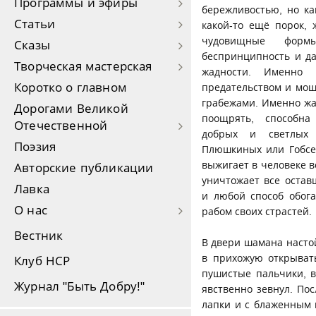
Программы и эфиры
бережливостью, но ка
Статьи
какой-то ещё порок,
чудовищные формы
Сказы
беспринципность и да
Творческая мастерская
жадности. Именно 
Коротко о главном
предательством и мош
грабежами. Именно жад
Дорогами Великой
поощрять, способн
Отечественной
добрых и светлых
Поэзия
Плюшкиных или Гобсе
выжигает в человеке в
Авторские публикации
уничтожает все оста
Лавка
и любой способ обога
О нас
рабом своих страстей.
Вестник
В двери шамана настой
в прихожую открывать
Клуб НСР
пушистые пальчики, в
Журнал "Быть Добру!"
явственно зевнул. По
лапки и с блаженным 