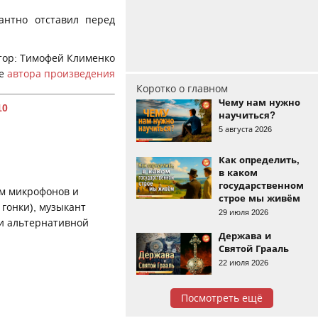
лантно отставил перед
тор: Тимофей Клименко
це
автора произведения
Коротко о главном
Чему нам нужно
10
научиться?
5 августа 2026
Как определить,
в каком
государственном
ем микрофонов и
строе мы живём
гонки), музыкант
29 июля 2026
ии альтернативной
Держава и
Святой Грааль
22 июля 2026
Посмотреть ещё