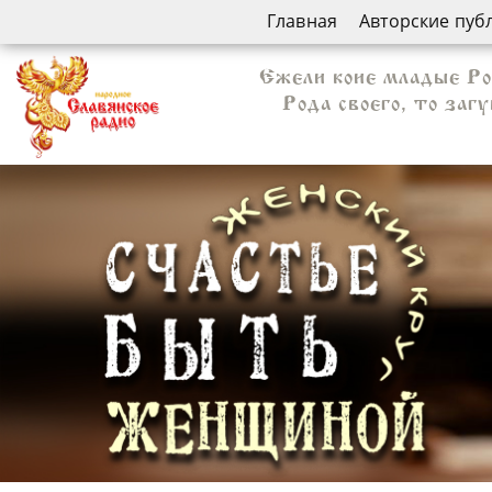
Главная
Авторские пуб
Ежели коие младые Ро
Рода своего, то заг