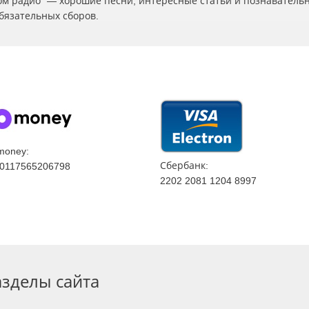
ском радио" — хорошие песни, интересные статьи и познаватель
бязательных сборов.
money:
Сбербанк:
0117565206798
2202 2081 1204 8997
азделы сайта