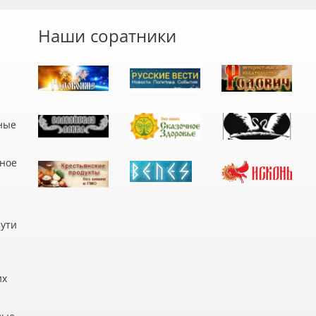
Наши соратники
ные
дное
пути
их