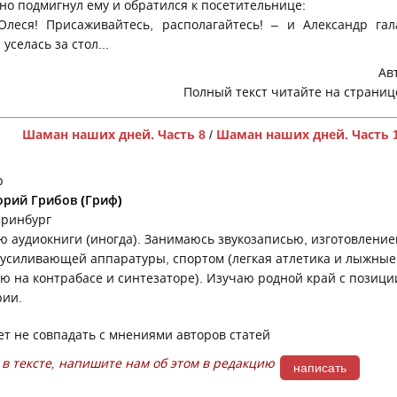
о подмигнул ему и обратился к посетительнице:
Олеся! Присаживайтесь, располагайтесь! – и Александр га
уселась за стол...
Ав
Полный текст читайте на страни
Шаман наших дней. Часть 8
/
Шаман наших дней. Часть 
р
орий Грибов (Гриф)
еринбург
ю аудиокниги (иногда). Занимаюсь звукозаписью, изготовлени
оусиливающей аппаратуры, спортом (легкая атлетика и лыжные 
аю на контрабасе и синтезаторе). Изучаю родной край с позиц
рии.
т не совпадать с мнениями авторов статей
в тексте, напишите нам об этом в редакцию
написать