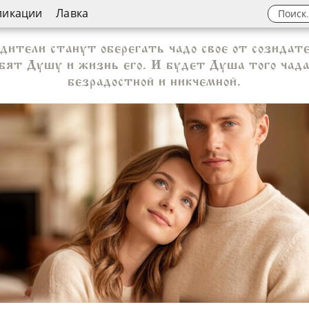
ликации
Лавка
дители станут оберегать чадо свое от созидате
убят Душу и жизнь его. И будет Душа того чада
безрадостной и никчемной.