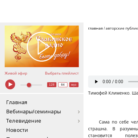
главная
/
авторские публи
Живой эфир
Выбрать плейлист
128
64
муз
Тимофей Клименко. Ша
Главная
Вебинары/семинары
Телевидение
Сама по себе чел
страшна. В разумн
Новости
становится пол