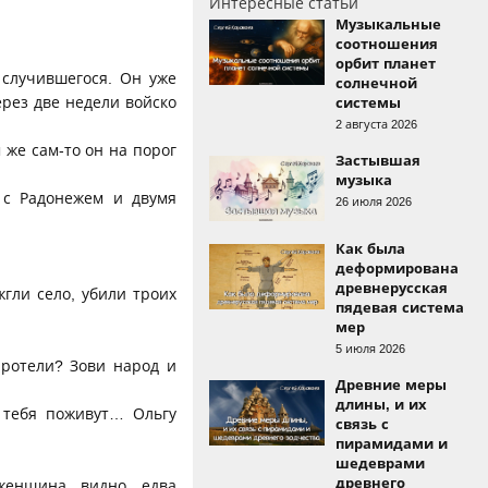
Интересные статьи
Музыкальные
соотношения
орбит планет
 случившегося. Он уже
солнечной
ерез две недели войско
системы
2 августа 2026
же сам-то он на порог
Застывшая
музыка
 с Радонежем и двумя
26 июля 2026
Как была
деформирована
древнерусская
гли село, убили троих
пядевая система
мер
5 июля 2026
ротели? Зови народ и
Древние меры
длины, и их
 тебя поживут… Ольгу
связь с
пирамидами и
шедеврами
древнего
женщина, видно, едва