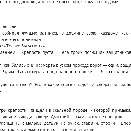
го стрелы догнали, а меня не посылали, я сама, огородами…
— летели…
 собирал лучших ратников в дружину свою, каждому, как с
да все его понимали.
: «Только бы успеть!»
лением… Крепость пуста… Тела троих погибших защитников
, как бились они насмерть в узком проходе ворот — одни, защ
, Радим. Чуть поодаль гонца раненого нашли — без сознания. 
 увести в плен? Это ж какое войско надо?! И следов битвы 
»
три крепости, из щели в скальной породе, к которой примыка
 тишине выходить люди, Дмитрий глазам своим не поверил.
 Женщины с малыми детьми на руках, старики, отроки… Впер
л: так, как должен идти тот, за кем идут люди.