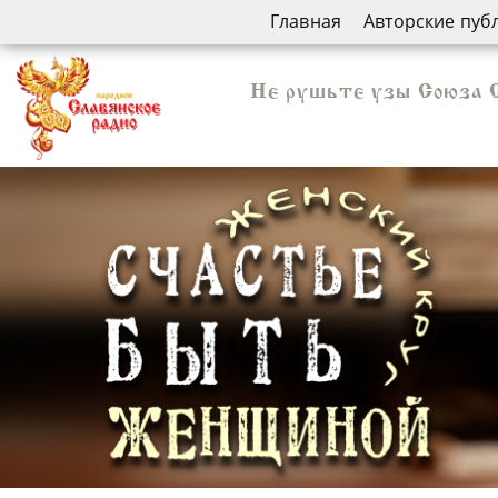
Главная
Авторские пуб
Не рушьте узы Союза С