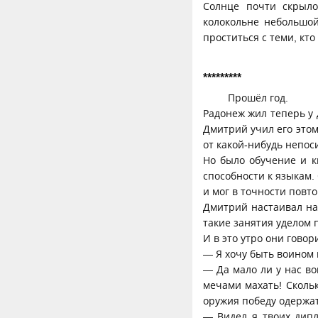
Солнце почти скрыло
колокольне небольшой
проститься с теми, кто
*********
Прошёл год.
Радонеж жил теперь у 
Дмитрий учил его это
от какой-нибудь непос
Но было обучение и к
способности к языкам.
и мог в точности повто
Дмитрий настаивал на
такие занятия уделом 
И в это утро они говор
— Я хочу быть воином 
— Да мало ли у нас во
мечами махать! Сколь
оружия победу одержат
— Видел я твоих дипло