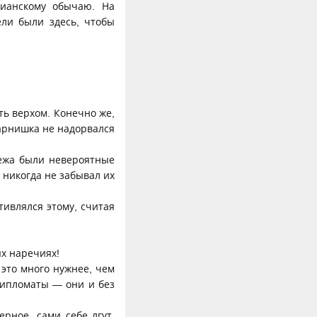
тианскому обычаю. На
ели были здесь, чтобы
ть верхом. Конечно же,
арнишка не надорвался
нежа были невероятные
 никогда не забывал их
ивлялся этому, считая
ых наречиях!
 это много нужнее, чем
дипломаты — они и без
ерное, сами себе лгут,