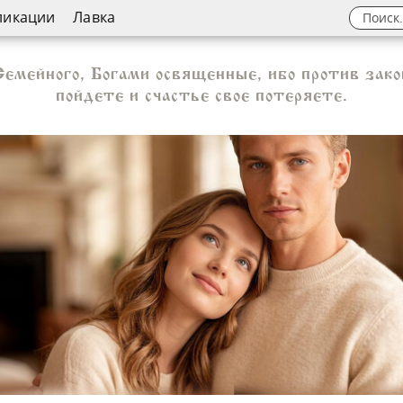
ликации
Лавка
емейного, Богами освященные, ибо против зако
пойдете и счастье свое потеряете.