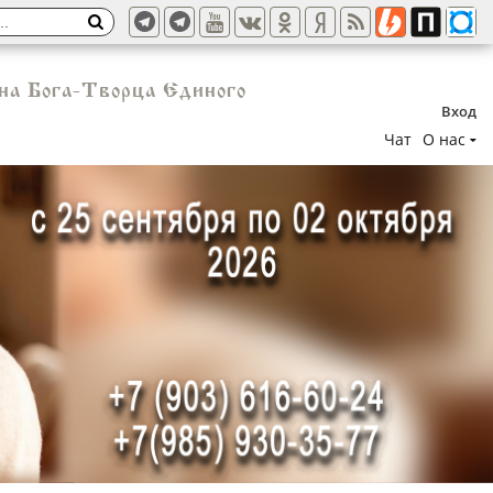
на Бога-Творца Единого
Вход
Чат
О нас