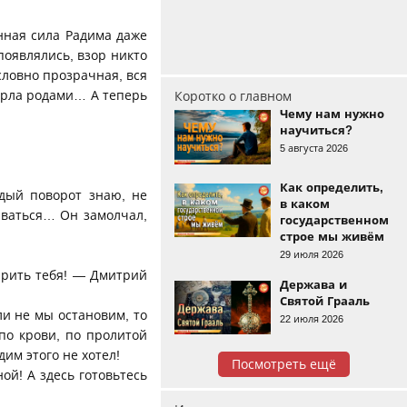
нная сила Радима даже
 появлялись, взор никто
 словно прозрачная, вся
мерла родами… А теперь
Коротко о главном
Чему нам нужно
научиться?
5 августа 2026
Как определить,
дый поворот знаю, не
в каком
ываться… Он замолчал,
государственном
строе мы живём
29 июля 2026
арить тебя! — Дмитрий
Держава и
Святой Грааль
ли не мы остановим, то
22 июля 2026
по крови, по пролитой
дим этого не хотел!
Посмотреть ещё
ой! А здесь готовьтесь