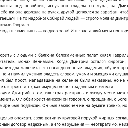
олосы под повойник, испуганно глядела на мужа, на Дми
ебёнка она держала на руках, другой цеплялся за сарафан, чтоб
угаешь?! Не то надобно! Собирай людей! — строго молвил Дмит
князь Гаврила.
сюда не вместишь — во двор зови! И не заставляй меня повтор
орить с людьми с балкона белокаменных палат князя Гаврил
итатель, монах Вениамин. Когда Дмитрий остался сиротой, 
хранил для мальчика его наследственные владения, обучил нра
, но и научил умению владеть словом, умами и эмоциями слуш
ия был прост: нападавшие на селение были наказаны, но не 
ие отстроят, и то, как имущество пострадавшим возместят.
людям Дмитрий о том, как страх расправы и жажду мести меж
нить. О любви христианской он говорил, о прощении, о Боге!
мире был подписан. Он был заключён не на бумаге только, но
 целью опоясать свою вотчину круговой порукой мирных согла
рный договор надёжным, а его нарушения — неотвратимо, неи