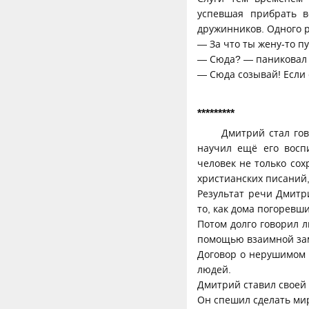
успевшая прибрать в
дружинников. Одного р
— За что ты жену-то п
— Сюда? — паниковал 
— Сюда созывай! Если 
*********
Дмитрий стал гов
научил ещё его восп
человек не только со
христианских писаний
Результат речи Дмитр
то, как дома погоревш
Потом долго говорил 
помощью взаимной заме
Договор о нерушимом 
людей.
Дмитрий ставил своей
Он спешил сделать ми