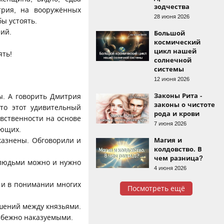
зодчества
трия, на вооружённых
28 июня 2026
ы устоять.
рий.
Большой
космический
цикл нашей
ять!
солнечной
системы
12 июня 2026
Законы Рита -
ы. А говорить Дмитрия
законы о чистоте
то этот удивительный
рода и крови
вственности на основе
7 июня 2026
ающих.
казнены. Обговорили и
Магия и
колдовство. В
чем разница?
 людьми можно и нужно
4 июня 2026
 и в понимании многих
Посмотреть ещё
шений между князьями.
збежно наказуемыми.