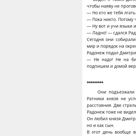
чтобы наяву не прогов
— Но кто же тебя лгать
— Пока никто. Потому ч
— Ну вот и учи языки 
— Ладно! — сдался Рад
Сегодня они собирали
мир и порядок на окре
Радонеж подал Дмитри
— Не надо! Не на би
подпишем и домой вер
*********
Они подъезжали о
Ратники князя не усп
расстояния. Две стрел
Радонеж тоже не видел 
Он любил князя Дмитрия
но и как сын.
В этот день вообще в