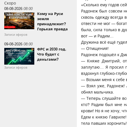
Скоро
«Сколько ему годов се
08-08-2026
08:00
Радонеж был совсем н
Кому на Руси
сквозь одежду всегда в
земля
отвести не мог — богат
принадлежит?
Горькая правда
была, сила только в д
Записи эфиров
вот — и Радим…
Дружина всё ещё гудел
09-08-2026
08:00
— Отмщения!
ФРС и 2030 год.
Что будет с
Радонеж подошёл к Дм
деньгами?
— Княже Дмитрий, от
заплутаю… Я просил п
Записи эфиров
вздохнул глубоко-глубо
— Возьми меня к себе 
— Взял уже, Радонеж!
обнял мальчика.
— Теперь слушайте все
кто? Радим был мне н
крови! Но я не хочу, ч
Едем к князю Гавриле!
тела павших хоронить!