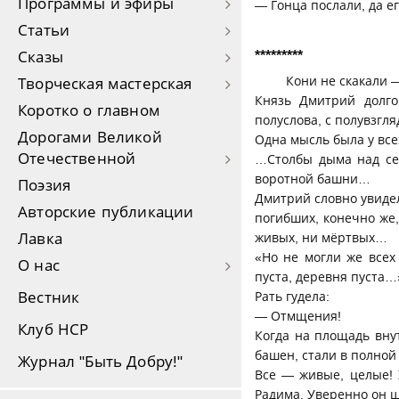
Программы и эфиры
— Гонца послали, да е
Статьи
*********
Сказы
Кони не скакали 
Творческая мастерская
Князь Дмитрий долго
Коротко о главном
полуслова, с полувзгля
Дорогами Великой
Одна мысль была у всех
Отечественной
…Столбы дыма над се
воротной башни…
Поэзия
Дмитрий словно увидел
Авторские публикации
погибших, конечно же
Лавка
живых, ни мёртвых…
«Но не могли же всех
О нас
пуста, деревня пуста…
Вестник
Рать гудела:
— Отмщения!
Клуб НСР
Когда на площадь вну
башен, стали в полной
Журнал "Быть Добру!"
Все — живые, целые!
Радима. Уверенно он шё