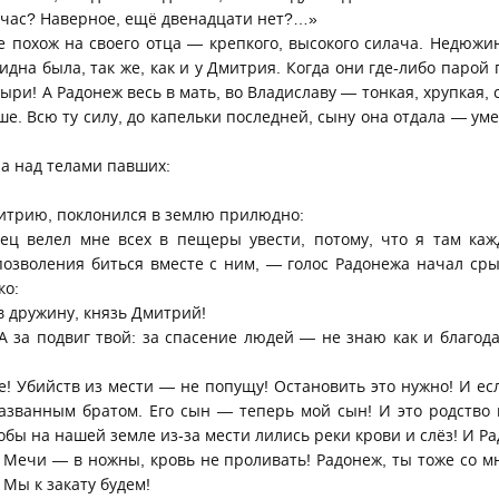
йчас? Наверное, ещё двенадцати нет?…»
е похож на своего отца — крепкого, высокого силача. Недюжи
идна была, так же, как и у Дмитрия. Когда они где-либо парой
ыри! А Радонеж весь в мать, во Владиславу — тонкая, хрупкая,
уше. Всю ту силу, до капельки последней, сыну она отдала — у
а над телами павших:
итрию, поклонился в землю прилюдно:
ец велел мне всех в пещеры увести, потому, что я там каж
озволения биться вместе с ним, — голос Радонежа начал ср
ко:
в дружину, князь Дмитрий!
 А за подвиг твой: за спасение людей — не знаю как и благод
! Убийств из мести — не попущу! Остановить это нужно! И ес
азванным братом. Его сын — теперь мой сын! И это родство 
тобы на нашей земле из-за мести лились реки крови и слёз! И Ра
 Мечи — в ножны, кровь не проливать! Радонеж, ты тоже со мн
 Мы к закату будем!