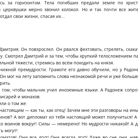
сь за горизонтом. Тела погибших предали земле по хрис
 церквушки мерно звонил колокол. Но и так почти все жит
 отдал свои жизни, спасая их…
Дмитрия. Он повзрослел. Он рвался фехтовать, стрелять, скака
му. Смотрел Дмитрий и за тем, чтобы хрупкий телосложением п
ильной тяжести, стремясь во всём походить на князя.
нижной премудрости. Грамоте его давно обучили, но у Радо
 Он мог на лету запомнить слова незнакомой речи и уже больше
рить.
 том, чтобы мальчик учил иноземные языки. А Радонеж сопрот
писарей и монахов.
или о том же:
настоящим — как ты, как отец! Зачем мне эти разговоры на ин
инов? А вот дипломат из тебя настоящий может получиться! А
ко воинов вокруг! Силы — немерено! Но мудрости никакой! А 
ь могут!
матов! Они все лгут! Они всегда лгут! Даже во сне они, нав