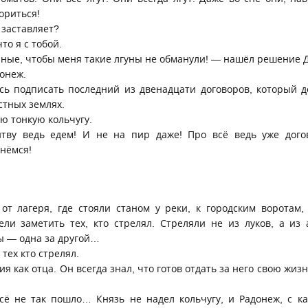
ориться!
 заставляет?
то я с тобой.
иные, чтобы меня такие лгуны не обманули! — нашёл решение 
онеж.
сь подписать последний из двенадцати договоров, который 
стных землях.
ю тонкую кольчугу.
тву ведь едем! И не на пир даже! Про всё ведь уже догов
нёмся!
т лагеря, где стояли станом у реки, к городским воротам,
ели заметить тех, кто стрелял. Стреляли не из луков, а из 
ы — одна за другой…
тех кто стрелял.
 как отца. Он всегда знал, что готов отдать за него свою жизн
сё не так пошло… Князь не надел кольчугу, и Радонеж, с к