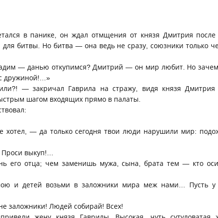
етался в панике, он ждал отмщения от князя Дмитрия после
для битвы. Но битва — она ведь не сразу, союзники только ч
адим — данью откупимся? Дмитрий — он мир любит. Но зачем 
 с дружиной!…»
или?! — закричал Гаврила на стражу, видя князя Дмитрия
быстрым шагом входящих прямо в палаты.
твовал:
не хотел, — да только сегодня твои люди нарушили мир: подож
! Проси выкуп!…
ь его отца; чем заменишь мужа, сына, брата тем — кто оси
ою и детей возьми в заложники мира меж нами… Пусть у
е заложники! Людей собирай! Всех!
привели жену князя Гаврилы. Высокая, чуть сутуловатая 