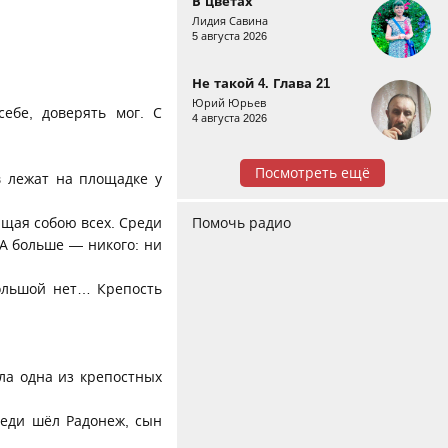
В цветах
Лидия Савина
5 августа 2026
Не такой 4. Глава 21
Юрий Юрьев
ебе, доверять мог. С
4 августа 2026
Посмотреть ещё
 лежат на площадке у
ищая собою всех. Среди
Помочь радио
А больше — никого: ни
большой нет… Крепость
ла одна из крепостных
еди шёл Радонеж, сын