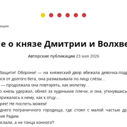
кации
е о князе Дмитрии и Волхве
Авторские публикации
23 мая 2026
Защити! Оборони! — на княжеский двор вбежала девочка-подр
ся от долгого бега, она размазывала по лицу слёзы…
! — продолжала она повторять, как молитву…
но князь удержал, обнял за худенькие плечи, и она, уткнувши
прижалась к нему, как к отцу…
орее! Не поспеть можем!
еднего пограничного городища, где стоял с малой частью д
ия Радим.
слали, а не гонца конного?