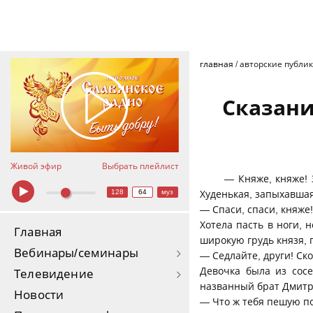
главная
/
авторские публи
Сказани
Живой эфир
Выбрать плейлист
— Княже, княже! 
128
64
муз
Худенькая, запыхавшая
— Спаси, спаси, княже
Хотела пасть в ноги, 
Главная
широкую грудь князя, 
Вебинары/семинары
— Седлайте, други! Ск
Девочка была из сос
Телевидение
названный брат Дмитр
Новости
— Что ж тебя пешую по