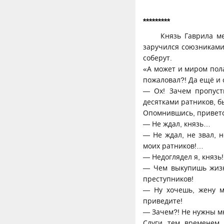
*********
Князь Гаврила м
заручился союзниками 
соберут.
«А может и миром пол
пожаловал?! Да ещё и
— Ох! Зачем пропуст
десятками ратников, 
Опомнившись, приветс
— Не ждал, князь…
— Не ждал, не звал, 
моих ратников!…
— Недоглядел я, князь
— Чем выкупишь жизн
преступников!
— Ну хочешь, жену м
приведите!
— Зачем?! Не нужны мн
Слуги тем временем 