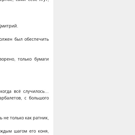
Дмитрий.
должен был обеспечить
орено, только бумаги
 когда всё случилось…
арбалетов, с большого
ь не только как ратник,
аждым шагом его коня,