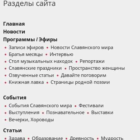
Разделы сайта
Главная
Новости
Программы / Эфиры
Записи эфиров
Новости Славянского мира
Братья месяцы
Интервью
Стол музыкальных находок
Репортажи
Славянские праздники
Пространство женщины
Озвученные статьи
Давайте поговорим
Книжная лавка
Страницы родной поэзии
События
События Славянского мира
Фестивали
Выступления
Познавательное
Выставки
Вечерки, Хороводы
Статьи
Здрава
Образование
Древность
Мудрость