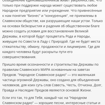
Объединение единомышленников живёт уверенностью, что
только при поддержке народа может существовать любое
Народное предприятие или учреждение. Что привнесённые
к нам понятия "бизнес" и "конкуренция", не приемлемы в
Славянском обществе, как разрушающие наши устои. Только
на основах беЗкорыстия и радения об общественном благе
можно создать условия для восстановления Великой
Державы, в которой будут процветать Рода и Народы,
живущие по Совести в Ладу с Природой. Где не будет места
стяжательству, обману, продажности и лицемерию. Где для
каждого человека будут раскрыты пути его
совершенствования.
Пришло время осознанности и строительства Державы по
правилам Славянского МИРА основанным на заветах
Предков. "Народное Славянское радио" — это маленькая
частица огромной Державы, оно создано для объединения
человеков, для коих суть слов Совесть, Честь, Отчизна, Долг,
Правда и Наследие Предков являются основой Жизни.
Если это так, то для Тебя, каждый час на "Народном
Славянском радио" — хорошие песни, интересные статьи и