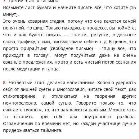
7
. Третий этап: «Письмо»
Возьмите лист бумаги и начните писать всё, что хотите (15
минут).
Это очень коварная стадия, потому что она кажется самой
понятной. Но шиш! Только находясь в процессе, вы поймёте,
что и как будете писать — значки, рисунки, отдельные
слова, графику, стихи, письмо самой себе и т. д. В целом, это
просто фрирайтинг (свободное письмо) — “пишу всё, что
приходит в голову”. Могут получиться даже не очень
связные предложения, но это и есть чистый поток сознания
после медитации и танца.
8
. Четвёртый этап: делимся написанным. Хорошо удержать
себя от лишней суеты и многословия, читать свой текст, как
стихотворение, и откликаться на творения других
немногословно, самой сутью. Говорите только то, что
считаете нужным, то, что вам кажется важным. Можете что-
то оставить при себе для внутреннего разбора.
Ограничений по времени нет, но каждой участнице лучше
придерживаться тайминга.