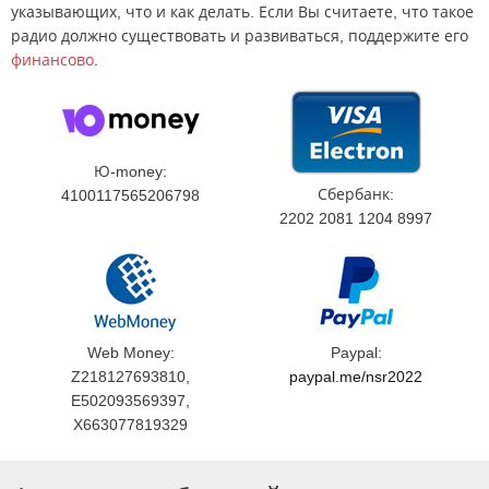
указывающих, что и как делать. Если Вы считаете, что такое
радио должно существовать и развиваться, поддержите его
финансово
.
Ю-money:
Сбербанк:
4100117565206798
2202 2081 1204 8997
Web Money:
Paypal:
Z218127693810,
paypal.me/nsr2022
E502093569397,
X663077819329