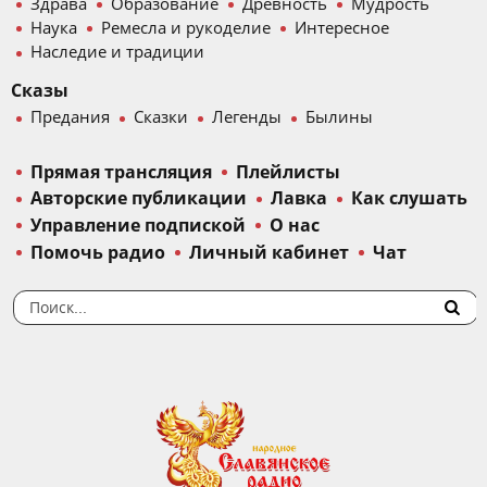
Здрава
Образование
Древность
Мудрость
Наука
Ремесла и рукоделие
Интересное
Наследие и традиции
Сказы
Предания
Сказки
Легенды
Былины
Прямая трансляция
Плейлисты
Авторские публикации
Лавка
Как слушать
Управление подпиской
О нас
Помочь радио
Личный кабинет
Чат