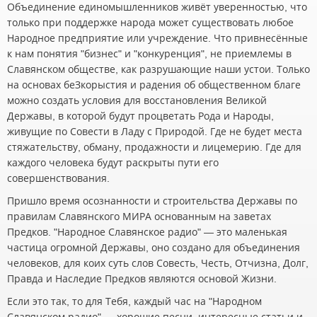
Объединение единомышленников живёт уверенностью, что
только при поддержке народа может существовать любое
Народное предприятие или учреждение. Что привнесённые
к нам понятия "бизнес" и "конкуренция", не приемлемы в
Славянском обществе, как разрушающие наши устои. Только
на основах беЗкорыстия и радения об общественном благе
можно создать условия для восстановления Великой
Державы, в которой будут процветать Рода и Народы,
живущие по Совести в Ладу с Природой. Где не будет места
стяжательству, обману, продажности и лицемерию. Где для
каждого человека будут раскрыты пути его
совершенствования.
Пришло время осознанности и строительства Державы по
правилам Славянского МИРА основанным на заветах
Предков. "Народное Славянское радио" — это маленькая
частица огромной Державы, оно создано для объединения
человеков, для коих суть слов Совесть, Честь, Отчизна, Долг,
Правда и Наследие Предков являются основой Жизни.
Если это так, то для Тебя, каждый час на "Народном
Славянском радио" — хорошие песни, интересные статьи и