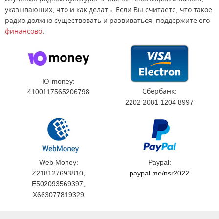
указывающих, что и как делать. Если Вы считаете, что такое
радио должно существовать и развиваться, поддержите его
финансово
.
Ю-money:
Сбербанк:
4100117565206798
2202 2081 1204 8997
Web Money:
Paypal:
Z218127693810,
paypal.me/nsr2022
E502093569397,
X663077819329