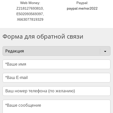
Web Money:
Paypal:
Z218127693810,
paypal.me/nsr2022
E502093569397,
X663077819329
Форма для обратной связи