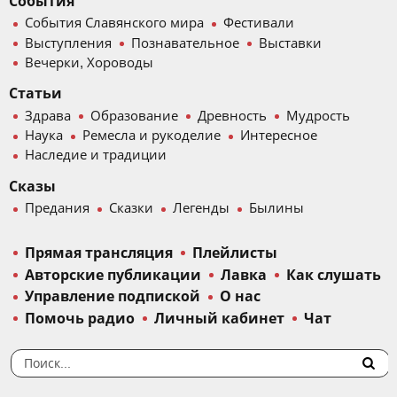
События
События Славянского мира
Фестивали
Выступления
Познавательное
Выставки
Вечерки, Хороводы
Статьи
Здрава
Образование
Древность
Мудрость
Наука
Ремесла и рукоделие
Интересное
Наследие и традиции
Сказы
Предания
Сказки
Легенды
Былины
Прямая трансляция
Плейлисты
Авторские публикации
Лавка
Как слушать
Управление подпиской
О нас
Помочь радио
Личный кабинет
Чат