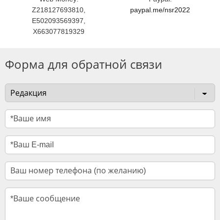
Z218127693810,
paypal.me/nsr2022
E502093569397,
X663077819329
Форма для обратной связи