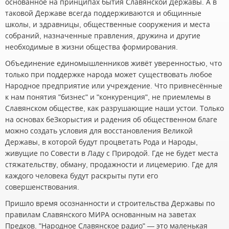
основанное на принципах бытия Славянской Державы. А в
таковой Державе всегда поддерживаются и общинные
школы, и здравницы, общественные сооружения и места
собраний, назначенные правления, дружина и другие
необходимые в жизни общества формирования.
Объединение единомышленников живёт уверенностью, что
только при поддержке народа может существовать любое
Народное предприятие или учреждение. Что привнесённые
к нам понятия "бизнес" и "конкуренция", не приемлемы в
Славянском обществе, как разрушающие наши устои. Только
на основах беЗкорыстия и радения об общественном благе
можно создать условия для восстановления Великой
Державы, в которой будут процветать Рода и Народы,
живущие по Совести в Ладу с Природой. Где не будет места
стяжательству, обману, продажности и лицемерию. Где для
каждого человека будут раскрыты пути его
совершенствования.
Пришло время осознанности и строительства Державы по
правилам Славянского МИРА основанным на заветах
Предков. "Народное Славянское радио" — это маленькая