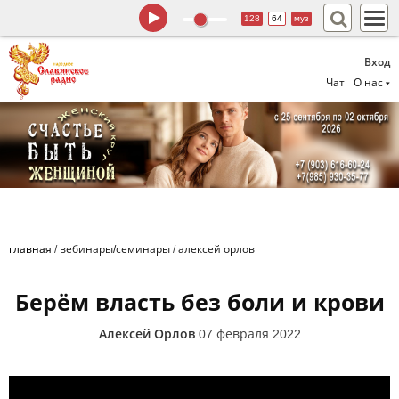
128
64
муз
Вход
Чат
О нас
главная
/
вебинары/семинары
/
алексей орлов
Берём власть без боли и крови
Алексей Орлов
07 февраля 2022
Берем власть без боли и крови. Алексей Орлов