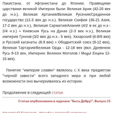
Пакистана, от Афганистана до Японии. Правящими
царствами великой Империи были: Великая Ария (42-20 век
до н.э.), Великая Артания/Великая Русения/Срединное
государство (12-3 век до н.э.), Великая Скифия (36-21 Азия,
17-2 век до н.э.), Великая Сарматия/Алания (4/2 в ек до н.э.-
2/4 н.э.) + Киевская Русь на Дунае (2-3 век н.э.), Великая
империя Гуннов (3/2 век до н.э.- 5 век), Хазарский (6-8/9 век)
и Русский каганаты (8-9 век) + Ободритский союз (9-12 век),
Великая Тартария/Великая Орда - 12-18 век (вкл. Древнюю
Русь 9-13 век, Империю Великих Моголов / Mogul Empire 12-
15 век).
Понятие "империя славян" являлось с Х века предметом
"черной зависти" всего западного мира и при любой
возможности оно вычеркивалось из истории.
Продолжение в следующей
статье
Статья опубликована в журнале "Быть Добру!". Выпуск 15
дмитрий белоусов
грифон великой империи