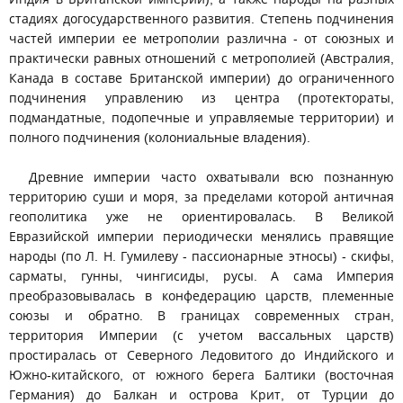
стадиях догосударственного развития. Степень подчинения
частей империи ее метрополии различна - от союзных и
практически равных отношений с метрополией (Австралия,
Канада в составе Британской империи) до ограниченного
подчинения управлению из центра (протектораты,
подмандатные, подопечные и управляемые территории) и
полного подчинения (колониальные владения).
Древние империи часто охватывали всю познанную
территорию суши и моря, за пределами которой античная
геополитика уже не ориентировалась. В Великой
Евразийской империи периодически менялись правящие
народы (по Л. Н. Гумилеву - пассионарные этносы) - скифы,
сарматы, гунны, чингисиды, русы. А сама Империя
преобразовывалась в конфедерацию царств, племенные
союзы и обратно. В границах современных стран,
территория Империи (с учетом вассальных царств)
простиралась от Северного Ледовитого до Индийского и
Южно-китайского, от южного берега Балтики (восточная
Германия) до Балкан и острова Крит, от Турции до