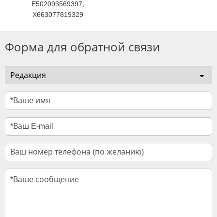
E502093569397,
X663077819329
Форма для обратной связи