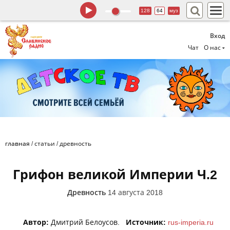
128
64
муз
Вход
Чат
О нас
главная
/
статьи
/
древность
Грифон великой Империи Ч.2
Древность
14 августа 2018
Автор:
Дмитрий Белоусов.
Источник:
rus-imperia.ru