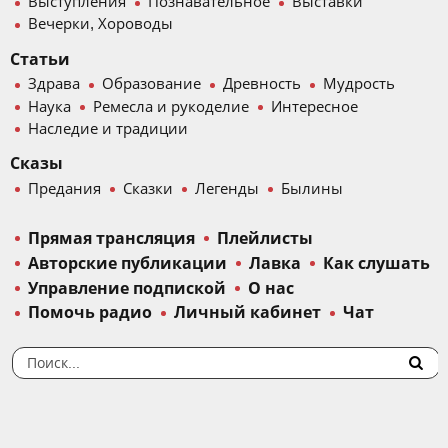
Выступления
Познавательное
Выставки
Вечерки, Хороводы
Статьи
Здрава
Образование
Древность
Мудрость
Наука
Ремесла и рукоделие
Интересное
Наследие и традиции
Сказы
Предания
Сказки
Легенды
Былины
Прямая трансляция
Плейлисты
Авторские публикации
Лавка
Как слушать
Управление подпиской
О нас
Помочь радио
Личный кабинет
Чат