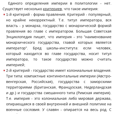
Единого определения империи в политологии - нет.
Существует несколько
критериев
, что такое империя:
1-й критерий - форма правления. Критерий - популярный,
но крайне некорректный. Т.е. титул императора, вся
власть - у монарха, государство с монархической формой
правления во главе с императором. Большая Советская
Энциклопедия пишет, что империя - это "наименование
монархического государства, главой которых является
император". Бред школы-института: если человек,
который находится во главе государства, носит титул
императора, то такое государство можно считать
империей;
2-й критерий - государство имеет колониальные владения.
Три типа: компактные континентальные империи (Австро-
венгерская, Российская), государства с заморскими
территориями (Британская, Французская, Нидерландская
и др.) и государства смешанного типа (Римская империя).
Т.е. империя - это колониальная либо мировая держава,
опирающаяся в своей внутренней и внешней политике на
военные сословия. У славян - опирается на весь род. С