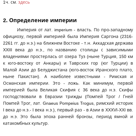
1ч. см.
здесь
2. Определение империи
Империя от лат. imperium - власть. По про-западному
официозу, первой империей была Империя Саргона (2316-
2261 гг. до н.э.) на ближнем Востоке - т.н. Аккадская держава
XXIII века до н.э., по названию столицы с зависимыми
владениями простерлась от озера Туз (ныне Турция, 150 км
к юго-востоку от Анкары) и Таврских гор (юг Турции) в
Малой Азии до Белуджистана (юго-восток Иранского плато,
ныне Пакистан). А наиболее известными - Римская и
Османская империи. Это - ложь. Как минимум, первой
империей была Великая Скифия с 36 века до н.э. Скифы
господствовали в Евразии трижды (Помпей Трог / Гней
Помпей Трог, лат. Gnaeus Pompeius Trogus, римский историк
I века до н.э.- I века н.э.), первый раз - в Азии в XXXVI-XXI вв.
до н.э. Это была эпоха ранней бронзы, период ямной и
катакомбных культур.