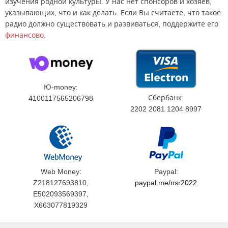
изучения родной культуры. У нас нет спонсоров и хозяев,
указывающих, что и как делать. Если Вы считаете, что такое
радио должно существовать и развиваться, поддержите его
финансово
.
Ю-money:
Сбербанк:
4100117565206798
2202 2081 1204 8997
Web Money:
Paypal:
Z218127693810,
paypal.me/nsr2022
E502093569397,
X663077819329