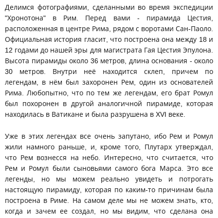
Делимся фотографиями, сделанными во время экспедиции
"Хронотона" в Рим. Перед вами - пирамида Цестия,
расположенная в центре Рима, рядом с воротами Сан-Паоло.
Официальная история гласит, что построена она между 18 и
12 годами до нашей эры для магистрата Гая Цестия Эпулона.
Высота пирамиды около 36 метров, длина основания - около
30 метров. Внутри неё находится склеп, причем по
легендам, в нём был захоронен Рем, один из основателей
Рима. Любопытно, что по тем же легендам, его брат Ромул
был похоронен в другой аналогичной пирамиде, которая
находилась в Ватикане и была разрушена в XVI веке.
Уже в этих легендах все очень запутано, ибо Рем и Ромул
жили намного раньше, и, кроме того, Плутарх утверждал,
что Рем вознесся на небо. Интересно, что считается, что
Рем и Ромул были сыновьями самого бога Марса. Это все
легенды, но мы можем реально увидеть и потрогать
настоящую пирамиду, которая по каким-то причинам была
построена в Риме. На самом деле мы не можем знать, кто,
когда и зачем ее создал, но мы видим, что сделана она