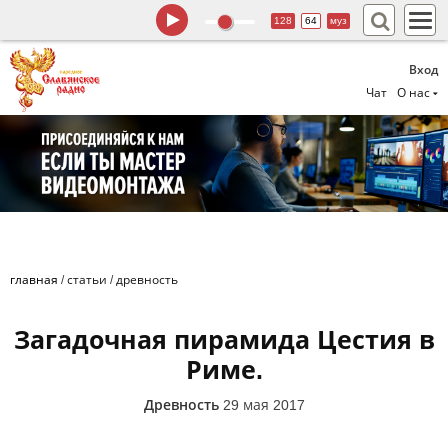
128
64
муз
Вход
Чат
О нас
главная
/
статьи
/
древность
Загадочная пирамида Цестия в
Риме.
Древность
29 мая 2017