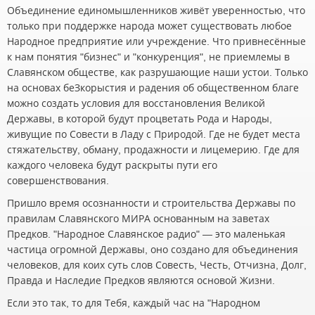
Объединение единомышленников живёт уверенностью, что
только при поддержке народа может существовать любое
Народное предприятие или учреждение. Что привнесённые
к нам понятия "бизнес" и "конкуренция", не приемлемы в
Славянском обществе, как разрушающие наши устои. Только
на основах беЗкорыстия и радения об общественном благе
можно создать условия для восстановления Великой
Державы, в которой будут процветать Рода и Народы,
живущие по Совести в Ладу с Природой. Где не будет места
стяжательству, обману, продажности и лицемерию. Где для
каждого человека будут раскрыты пути его
совершенствования.
Пришло время осознанности и строительства Державы по
правилам Славянского МИРА основанным на заветах
Предков. "Народное Славянское радио" — это маленькая
частица огромной Державы, оно создано для объединения
человеков, для коих суть слов Совесть, Честь, Отчизна, Долг,
Правда и Наследие Предков являются основой Жизни.
Если это так, то для Тебя, каждый час на "Народном