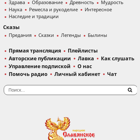
Здрава
Образование
Древность
Мудрость
Наука
Ремесла и рукоделие
Интересное
Наследие и традиции
Сказы
Предания
Сказки
Легенды
Былины
Прямая трансляция
Плейлисты
Авторские публикации
Лавка
Как слушать
Управление подпиской
О нас
Помочь радио
Личный кабинет
Чат