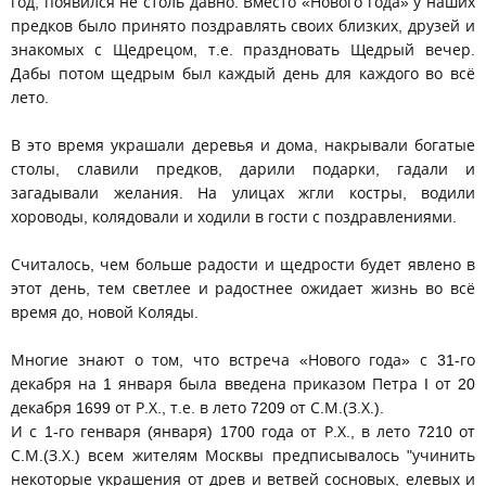
год, появился не столь давно. Вместо «Нового года» у наших
предков было принято поздравлять своих близких, друзей и
знакомых с Щедрецом, т.е. праздновать Щедрый вечер.
Дабы потом щедрым был каждый день для каждого во всё
лето.
В это время украшали деревья и дома, накрывали богатые
столы, славили предков, дарили подарки, гадали и
загадывали желания. На улицах жгли костры, водили
хороводы, колядовали и ходили в гости с поздравлениями.
Считалось, чем больше радости и щедрости будет явлено в
этот день, тем светлее и радостнее ожидает жизнь во всё
время до, новой Коляды.
Многие знают о том, что встреча «Нового года» с 31-го
декабря на 1 января была введена приказом Петра I от 20
декабря 1699 от Р.Х., т.е. в лето 7209 от С.М.(З.Х.).
И с 1-го генваря (января) 1700 года от Р.Х., в лето 7210 от
С.М.(З.Х.) всем жителям Москвы предписывалось "учинить
некоторые украшения от древ и ветвей сосновых, елевых и