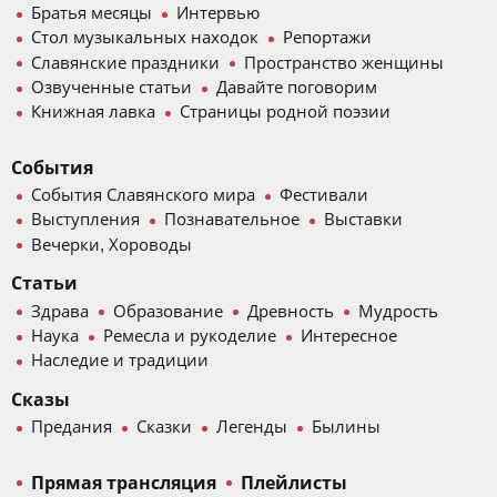
Братья месяцы
Интервью
Стол музыкальных находок
Репортажи
Славянские праздники
Пространство женщины
Озвученные статьи
Давайте поговорим
Книжная лавка
Страницы родной поэзии
События
События Славянского мира
Фестивали
Выступления
Познавательное
Выставки
Вечерки, Хороводы
Статьи
Здрава
Образование
Древность
Мудрость
Наука
Ремесла и рукоделие
Интересное
Наследие и традиции
Сказы
Предания
Сказки
Легенды
Былины
Прямая трансляция
Плейлисты