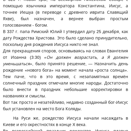
помощью язычника императора Константина, Иисус, а
точнее Иешуа (в переводе с древнего иврита Славящий
Яхве), был назначен, а вернее выбран простым
голосованием - богом.
В 337 г. папа Римский Юлий I утвердил дату 25 декабря, как
дату Рождества Христова. Это было сделано принудительно,
поскольку дня рождения Иисуса никто не знал.
Для прекращения споров, основываясь на словах Евангелия
от Иоанна (3:30)
«Он должен возрастать, а Я должен
уменьшаться»
, было принято решение, — Назначить день
рождение «нового бога» на момент начала «роста солнца».
Тем паче, что в это время, с незапамятных времён
солнечный праздник отмечали многие народы. Достаточно
было внести в праздник небольшие корректировки в
названиях и смыслы.
Вот так просто и незатейливо, недавно созданный бог-Иисус
был установлен на место Бога Коляды.
На Руси же, рождество Иисуса начали насаждать в
Киеве и его окрестностях в конце X века.
Во всероссийский праздник рождество Иисуса плавно