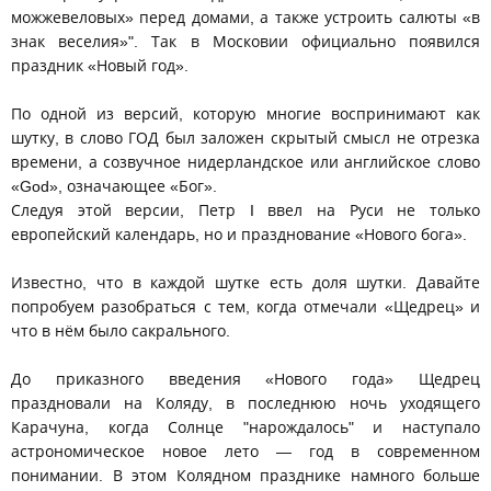
можжевеловых» перед домами, а также устроить салюты «в
знак веселия»". Так в Московии официально появился
праздник «Новый год».
По одной из версий, которую многие воспринимают как
шутку, в слово ГОД был заложен скрытый смысл не отрезка
времени, а созвучное нидерландское или английское слово
«God», означающее «Бог».
Следуя этой версии, Петр I ввел на Руси не только
европейский календарь, но и празднование «Нового бога».
Известно, что в каждой шутке есть доля шутки. Давайте
попробуем разобраться с тем, когда отмечали «Щедрец» и
что в нём было сакрального.
До приказного введения «Нового года» Щедрец
праздновали на Коляду, в последнюю ночь уходящего
Карачуна, когда Солнце "нарождалось" и наступало
астрономическое новое лето — год в современном
понимании. В этом Колядном празднике намного больше