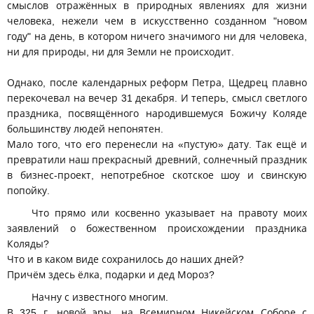
смыслов отражённых в природных явлениях для жизни
человека, нежели чем в искусственно созданном "новом
году" на день, в котором ничего значимого ни для человека,
ни для природы, ни для Земли не происходит.
Однако, после календарных реформ Петра, Щедрец плавно
перекочевал на вечер 31 декабря. И теперь, смысл светлого
праздника, посвящённого народившемуся Божичу Коляде
большинству людей непонятен.
Мало того, что его перенесли на «пустую» дату. Так ещё и
превратили наш прекрасный древний, солнечный праздник
в бизнес-проект, непотребное скотское шоу и свинскую
попойку.
Что прямо или косвенно указывает на правоту моих
заявлений о божественном происхождении праздника
Коляды?
Что и в каком виде сохранилось до наших дней?
Причём здесь ёлка, подарки и дед Мороз?
Начну с известного многим.
В 325 г. новой эры, на Всемирном Никейском Соборе с