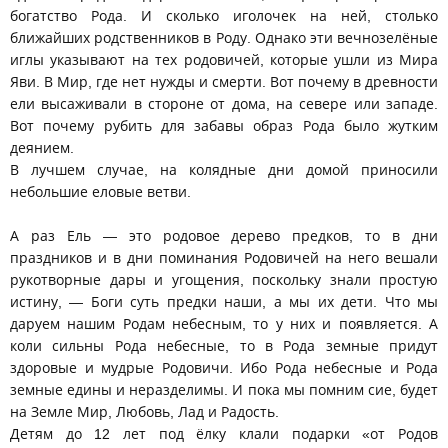
богатство Рода. И сколько иголочек на ней, столько
ближайших родственников в Роду. Однако эти вечнозелёные
иглы указывают на тех родовичей, которые ушли из Мира
Яви. В Мир, где нет нужды и смерти. Вот почему в древности
ели высаживали в стороне от дома, на севере или западе.
Вот почему рубить для забавы образ Рода было жутким
деянием.
В лучшем случае, на колядные дни домой приносили
небольшие еловые ветви.
А раз Ель — это родовое дерево предков, то в дни
праздников и в дни поминания Родовичей на него вешали
рукотворные дары и угощения, поскольку знали простую
истину, — Боги суть предки наши, а мы их дети. Что мы
даруем нашим Родам небесным, то у них и появляется. А
коли сильны Рода небесные, то в Рода земные придут
здоровые и мудрые Родовичи. Ибо Рода небесные и Рода
земные едины и неразделимы. И пока мы помним сие, будет
на Земле Мир, Любовь, Лад и Радость.
Детям до 12 лет под ёлку клали подарки «от Родов