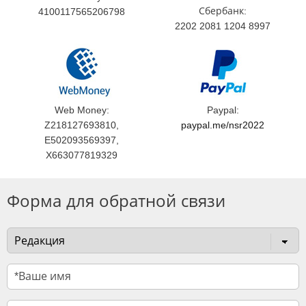
Сбербанк:
4100117565206798
2202 2081 1204 8997
Web Money:
Paypal:
Z218127693810,
paypal.me/nsr2022
E502093569397,
X663077819329
Форма для обратной связи