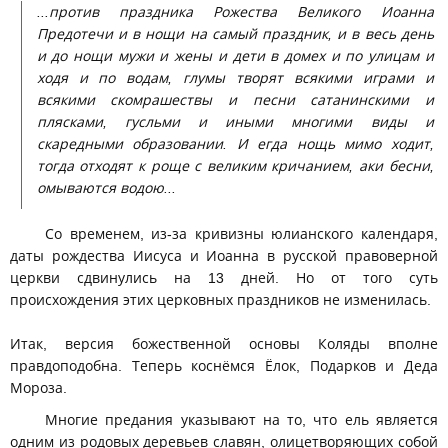
...против праздника Рожества Великого Иоанна
Предотечи и в нощи на самый праздник, и в весь день
и до нощи мужи и жены и дети в домех и по улицам и
ходя и по водам, глумы творят всякими играми и
всякими скомрашествы и песни сатанинскими и
плясками, гусльми и иными многими виды и
скаредными образовании. И егда нощь мимо ходит,
тогда отходят к роще с великим кричанием, аки бесни,
омываются водою...
Со временем, из-за кривизны юлианского календаря,
даты рождества Иисуса и Иоанна в русской правоверной
церкви сдвинулись на 13 дней. Но от того суть
происхождения этих церковных праздников не изменилась.
Итак, версия божественной основы Коляды вполне
правдоподобна. Теперь коснёмся Ёлок, Подарков и Деда
Мороза.
Многие предания указывают на то, что ель является
одним из родовых деревьев славян, олицетворяющих собой