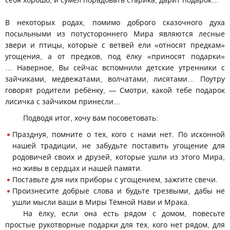
себя хорошо, и сумел порадовать старика, дарит подарок…
В некоторых родах, помимо доброго сказочного духа
посыльными из потустороннего Мира являются лесные
звери и птицы, которые с ветвей ели «относят предкам»
угощения, а от предков, под ёлку «приносят подарки»
… Наверное, Вы сейчас вспомнили детские утренники с
зайчиками, медвежатами, волчатами, лисятами… Поутру
говорят родители ребёнку, — Смотри, какой тебе подарок
лисичка с зайчиком принесли…
Подводя итог, хочу вам посоветовать:
Празднуя, помните о тех, кого с нами нет. По исконной
нашей традиции, не забудьте поставить угощение для
родовичей своих и друзей, которые ушли из этого Мира,
но живы в сердцах и нашей памяти.
Поставьте для них приборы с угощением, зажгите свечи.
Произнесите добрые слова и будьте трезвыми, дабы не
ушли мысли ваши в Миры Тёмной Нави и Мрака.
На ёлку, если она есть рядом с домом, повесьте
простые рукотворные подарки для тех, кого нет рядом, для