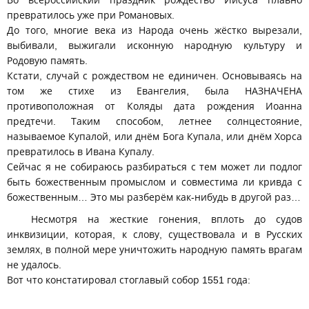
превратилось уже при Романовых.
До того, многие века из Народа очень жёстко вырезали,
выбивали, выжигали исконную народную культуру и
Родовую память.
Кстати, случай с рождеством не единичен. Основываясь на
том же стихе из Евангелия, была НАЗНАЧЕНА
противоположная от Коляды дата рождения Иоанна
предтечи. Таким способом, летнее солнцестояние,
называемое Купалой, или днём Бога Купала, или днём Хорса
превратилось в Ивана Купалу.
Сейчас я не собираюсь разбираться с тем может ли подлог
быть божественным промыслом и совместима ли кривда с
божественным… Это мы разберём как-нибудь в другой раз…
Несмотря на жесткие гонения, вплоть до судов
инквизиции, которая, к слову, существовала и в Русских
землях, в полной мере уничтожить народную память врагам
не удалось.
Вот что констатировал стоглавый собор 1551 года: