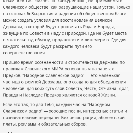
к нам понятия "бизнес" и "конкуренция", не приемлемы в
Славянском обществе, как разрушающие наши устои. Только
на основах беЗкорыстия и радения об общественном благе
можно создать условия для восстановления Великой
Державы, в которой будут процветать Рода и Народы,
живущие по Совести в Ладу с Природой. Где не будет места
стяжательству, обману, продажности и лицемерию. Где для
каждого человека будут раскрыты пути его
совершенствования.
Пришло время осознанности и строительства Державы по
правилам Славянского МИРА основанным на заветах
Предков. "Народное Славянское радио" — это маленькая
частица огромной Державы, оно создано для объединения
человеков, для коих суть слов Совесть, Честь, Отчизна, Долг,
Правда и Наследие Предков являются основой Жизни.
Если это так, то для Тебя, каждый час на "Народном
Славянском радио" — хорошие песни, интересные статьи и
познавательные передачи. Без регистрации, абонентской
платы, рекламы и обязательных сборов.