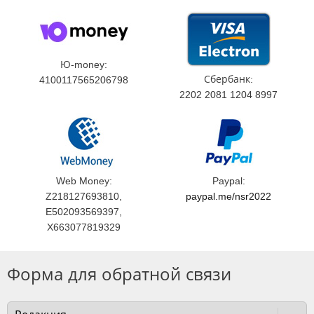
Ю-money:
Сбербанк:
4100117565206798
2202 2081 1204 8997
Web Money:
Paypal:
Z218127693810,
paypal.me/nsr2022
E502093569397,
X663077819329
Форма для обратной связи