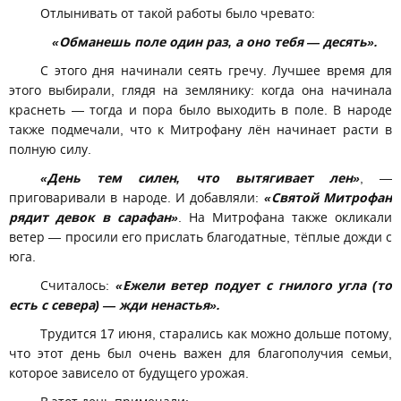
Отлынивать от такой работы было чревато:
«Обманешь поле один раз, а оно тебя — десять».
С этого дня начинали сеять гречу. Лучшее время для
этого выбирали, глядя на землянику: когда она начинала
краснеть — тогда и пора было выходить в поле. В народе
также подмечали, что к Митрофану лён начинает расти в
полную силу.
«День тем силен, что вытягивает лен»
, —
приговаривали в народе. И добавляли:
«Святой Митрофан
рядит девок в сарафан»
. На Митрофана также окликали
ветер — просили его прислать благодатные, тёплые дожди с
юга.
Считалось:
«Ежели ветер подует с гнилого угла (то
есть с севера) — жди ненастья».
Трудится 17 июня, старались как можно дольше потому,
что этот день был очень важен для благополучия семьи,
которое зависело от будущего урожая.