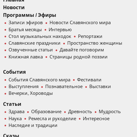
Новости
Программы / Эфиры
Записи эфиров
Новости Славянского мира
Братья месяцы
Интервью
Стол музыкальных находок
Репортажи
Славянские праздники
Пространство женщины
Озвученные статьи
Давайте поговорим
Книжная лавка
Страницы родной поэзии
События
События Славянского мира
Фестивали
Выступления
Познавательное
Выставки
Вечерки, Хороводы
Статьи
Здрава
Образование
Древность
Мудрость
Наука
Ремесла и рукоделие
Интересное
Наследие и традиции
Сказы