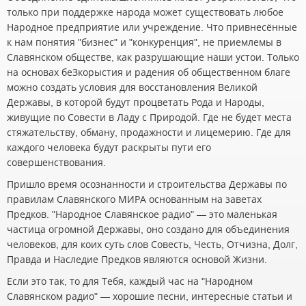
только при поддержке народа может существовать любое
Народное предприятие или учреждение. Что привнесённые
к нам понятия "бизнес" и "конкуренция", не приемлемы в
Славянском обществе, как разрушающие наши устои. Только
на основах беЗкорыстия и радения об общественном благе
можно создать условия для восстановления Великой
Державы, в которой будут процветать Рода и Народы,
живущие по Совести в Ладу с Природой. Где не будет места
стяжательству, обману, продажности и лицемерию. Где для
каждого человека будут раскрыты пути его
совершенствования.
Пришло время осознанности и строительства Державы по
правилам Славянского МИРА основанным на заветах
Предков. "Народное Славянское радио" — это маленькая
частица огромной Державы, оно создано для объединения
человеков, для коих суть слов Совесть, Честь, Отчизна, Долг,
Правда и Наследие Предков являются основой Жизни.
Если это так, то для Тебя, каждый час на "Народном
Славянском радио" — хорошие песни, интересные статьи и