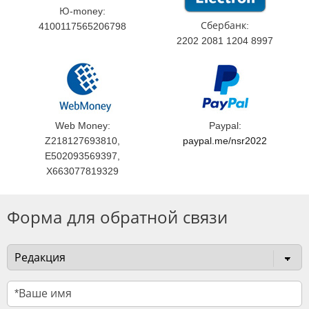
Ю-money:
Сбербанк:
4100117565206798
2202 2081 1204 8997
Web Money:
Paypal:
Z218127693810,
paypal.me/nsr2022
E502093569397,
X663077819329
Форма для обратной связи