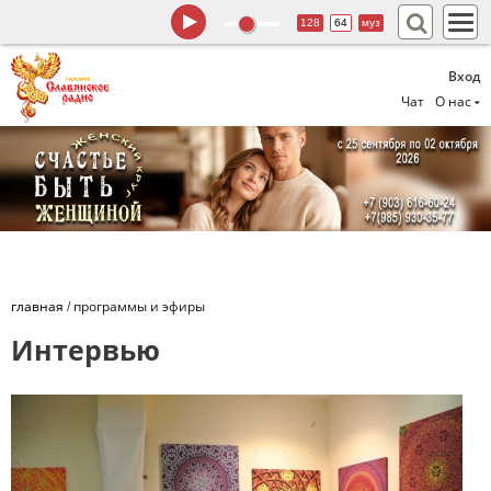
128
64
муз
Вход
Чат
О нас
главная
/
программы и эфиры
Интервью